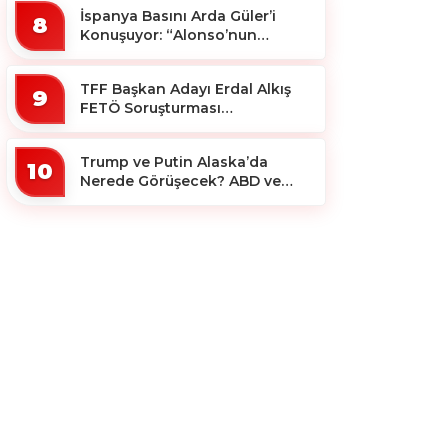
İspanya Basını Arda Güler’i
8
Konuşuyor: “Alonso’nun
Büyücüsü”
TFF Başkan Adayı Erdal Alkış
9
FETÖ Soruşturması
Kapsamında Tutuklandı
Trump ve Putin Alaska’da
10
Nerede Görüşecek? ABD ve
Rus Basını Farklı Yerleri İşaret
Etti!