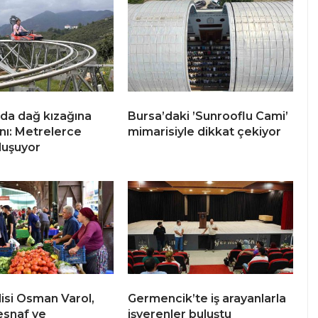
da dağ kızağına
Bursa’daki ’Sunrooflu Cami’
ını: Metrelerce
mimarisiyle dikkat çekiyor
luşuyor
lisi Osman Varol,
Germencik’te iş arayanlarla
esnaf ve
işverenler buluştu