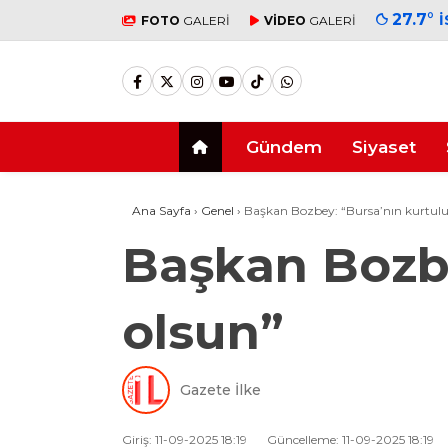
27.7
°
FOTO
GALERİ
VİDEO
GALERİ
Gündem
Siyaset
Ana Sayfa
›
Genel
›
Başkan Bozbey: “Bursa’nın kurtulu
Başkan Bozbe
olsun”
Gazete İlke
Giriş: 11-09-2025 18:19
Güncelleme: 11-09-2025 18:19