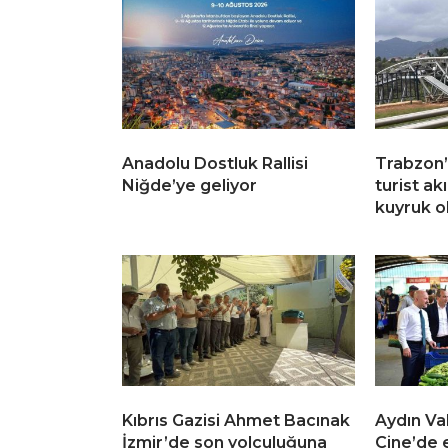
Anadolu Dostluk Rallisi
Trabzon’
Niğde’ye geliyor
turist ak
kuyruk o
Kıbrıs Gazisi Ahmet Bacınak
Aydın Va
İzmir’de son yolculuğuna
Çine’de 