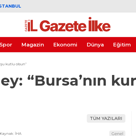
İSTANBUL
Spor
Magazin
Ekonomi
Dünya
Eğitim
şu kutlu olsun”
y: “Bursa’nın kur
TÜM YAZILARI
Kaynak: İHA
Genel