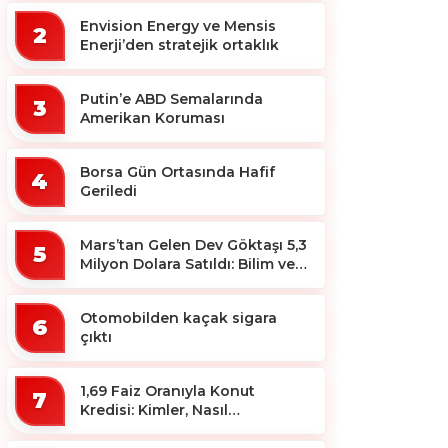
Envision Energy ve Mensis
2
Enerji’den stratejik ortaklık
Putin’e ABD Semalarında
3
Amerikan Koruması
Borsa Gün Ortasında Hafif
4
Geriledi
Mars’tan Gelen Dev Göktaşı 5,3
5
Milyon Dolara Satıldı: Bilim ve
Koleksiyon Dünyası Sallandı!
Otomobilden kaçak sigara
6
çıktı
1,69 Faiz Oranıyla Konut
7
Kredisi: Kimler, Nasıl
Yararlanacak?