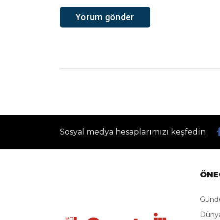
Sosyal medya hesaplarımızı keşfedin
ÖNE
Gün
Düny