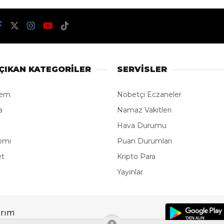
aki uyuşturucu
a 5 şüpheli tutu
TÜM YAZILARI
2:30
Kaynak: İHA
Gündem