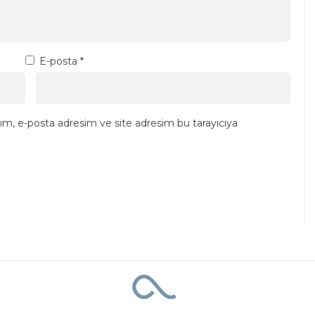
E-posta
*
ım, e-posta adresim ve site adresim bu tarayıcıya
rasyonunda 5 şüpheli tutuklandı