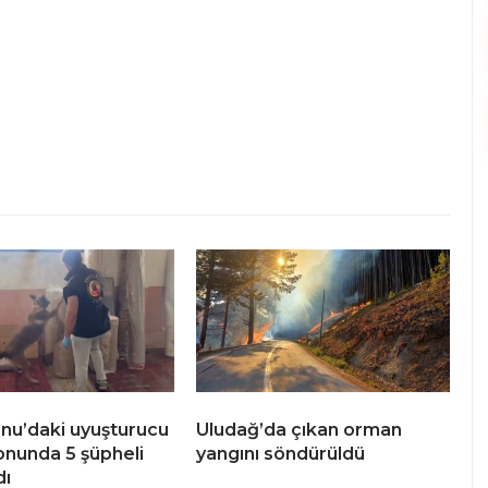
u’daki uyuşturucu
Uludağ’da çıkan orman
nunda 5 şüpheli
yangını söndürüldü
dı