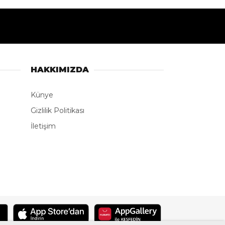
klandı
SON HABERLER
Ön tekerleği arızalandığı
iddia edilen arazi aracı PTS
direğine çarptı: 1 yaralı
Bakan Uraloğlu Kayseri’de
gençlerle buluşacak
Kırklareli’nde örnek sağlık
koordinasyonu: Ağır yaralı
hasta hava ambulansıyla