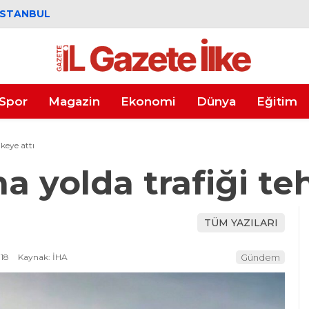
İSTANBUL
Spor
Magazin
Ekonomi
Dünya
Eğitim
ikeye attı
a yolda trafiği teh
TÜM YAZILARI
:18
Kaynak: İHA
Gündem