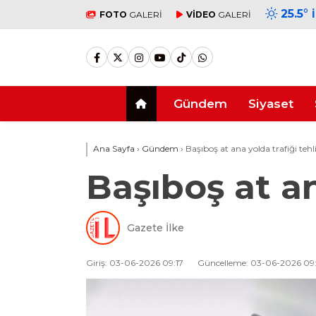
25.5
°
FOTO
GALERİ
VİDEO
GALERİ
Gündem
Siyaset
Ana Sayfa
›
Gündem
›
Başıboş at ana yolda trafiği tehl
Başıboş at an
Gazete İlke
Giriş: 03-06-2026 09:17
Güncelleme: 03-06-2026 09