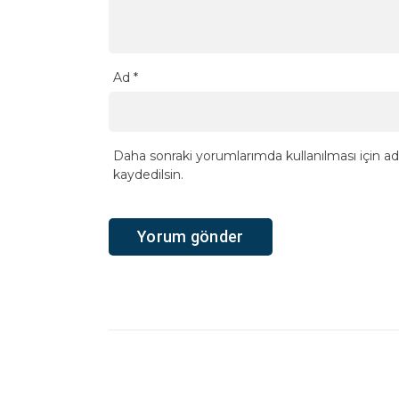
Ad
*
Daha sonraki yorumlarımda kullanılması için ad
kaydedilsin.
Ana Sayfa
›
Gündem
›
Kastamonu’daki uyuşturucu ope