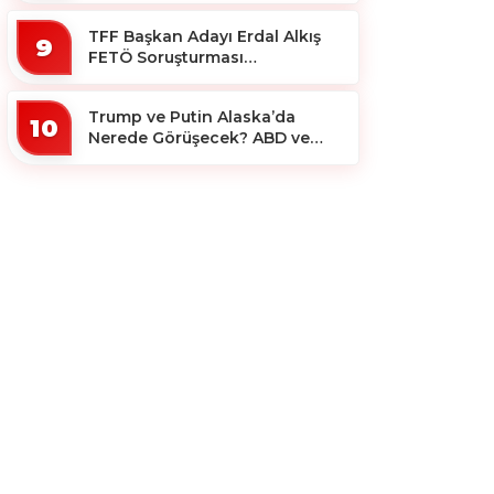
TFF Başkan Adayı Erdal Alkış
9
FETÖ Soruşturması
Kapsamında Tutuklandı
Trump ve Putin Alaska’da
10
Nerede Görüşecek? ABD ve
Rus Basını Farklı Yerleri İşaret
Etti!