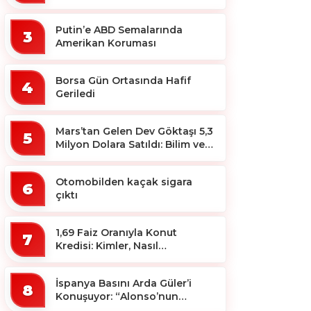
Putin’e ABD Semalarında
3
Amerikan Koruması
Borsa Gün Ortasında Hafif
4
Geriledi
Mars’tan Gelen Dev Göktaşı 5,3
5
Milyon Dolara Satıldı: Bilim ve
Koleksiyon Dünyası Sallandı!
Otomobilden kaçak sigara
6
çıktı
1,69 Faiz Oranıyla Konut
7
Kredisi: Kimler, Nasıl
Yararlanacak?
İspanya Basını Arda Güler’i
8
Konuşuyor: “Alonso’nun
Büyücüsü”