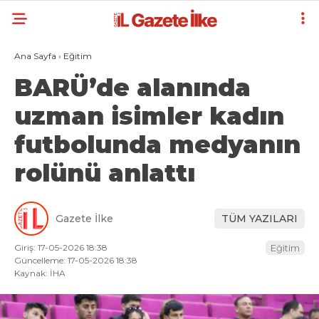
Ana Sayfa
›
Eğitim
BARÜ’de alanında
uzman isimler kadın
futbolunda medyanın
rolünü anlattı
Gazete İlke
TÜM YAZILARI
Giriş: 17-05-2026 18:38
Eğitim
Güncelleme: 17-05-2026 18:38
Kaynak: İHA