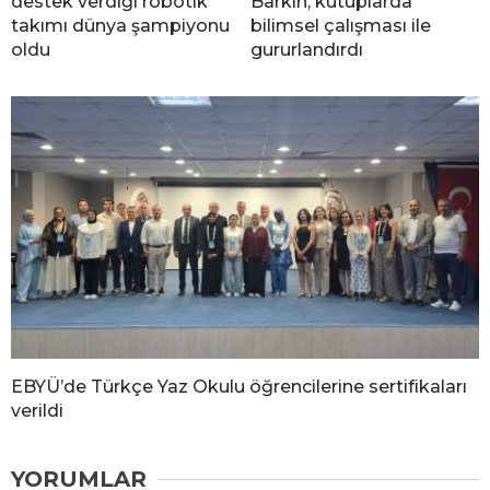
destek verdiği robotik
Barkın, kutuplarda
takımı dünya şampiyonu
bilimsel çalışması ile
oldu
gururlandırdı
EBYÜ’de Türkçe Yaz Okulu öğrencilerine sertifikaları
verildi
YORUMLAR