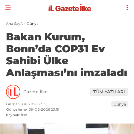
Ana Sayfa
›
Dünya
Bakan Kurum,
Bonn’da COP31 Ev
Sahibi Ülke
Anlaşması’nı imzaladı
Gazete İlke
TÜM YAZILARI
Giriş: 09-06-2026 23:19
Dünya
Güncelleme: 09-06-2026 23:19
Kaynak: İHA