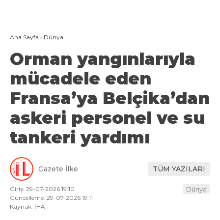
Ana Sayfa
›
Dünya
Orman yangınlarıyla
mücadele eden
Fransa’ya Belçika’dan
askeri personel ve su
tankeri yardımı
Gazete İlke
TÜM YAZILARI
Giriş: 29-07-2026 19:10
Dünya
Güncelleme: 29-07-2026 19:11
Kaynak: İHA