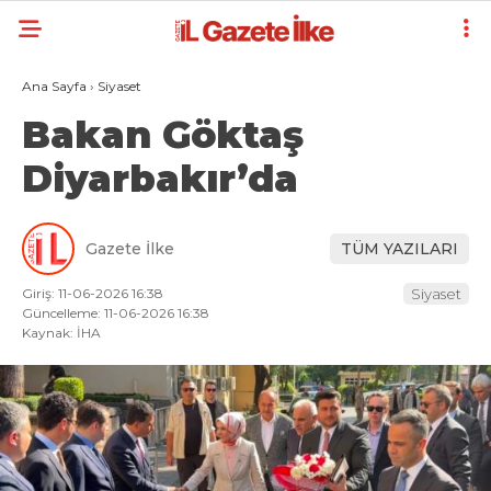
Ana Sayfa
›
Siyaset
Bakan Göktaş
Diyarbakır’da
Gazete İlke
TÜM YAZILARI
Giriş: 11-06-2026 16:38
Siyaset
Güncelleme: 11-06-2026 16:38
Kaynak: İHA