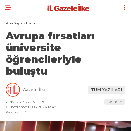
Ana Sayfa
›
Ekonomi
Avrupa fırsatları
üniversite
öğrencileriyle
buluştu
Gazete İlke
TÜM YAZILARI
Giriş: 17-05-2026 12:48
Ekonomi
Güncelleme: 17-05-2026 12:48
Kaynak: İHA