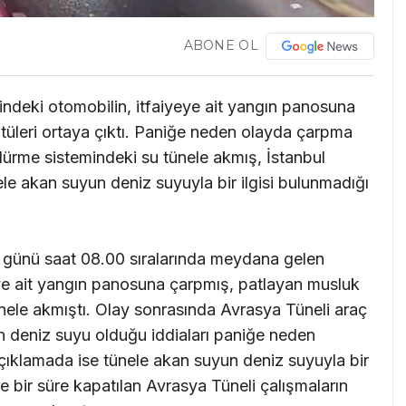
ABONE OL
lindeki otomobilin, itfaiyeye ait yangın panosuna
ntüleri ortaya çıktı. Paniğe neden olayda çarpma
rme sistemindeki su tünele akmış, İstanbul
ele akan suyun deniz suyuyla bir ilgisi bulunmadığı
 günü saat 08.00 sıralarında meydana gelen
eye ait yangın panosuna çarpmış, patlayan musluk
nele akmıştı. Olay sonrasında Avrasya Tüneli araç
n deniz suyu olduğu iddiaları paniğe neden
açıklamada ise tünele akan suyun deniz suyuyla bir
re bir süre kapatılan Avrasya Tüneli çalışmaların