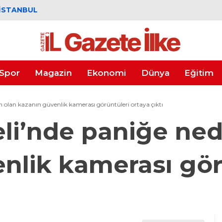
İSTANBUL
Spor
Magazin
Ekonomi
Dünya
Eğitim
 olan kazanın güvenlik kamerası görüntüleri ortaya çıktı
li’nde paniğe ne
nlik kamerası gör