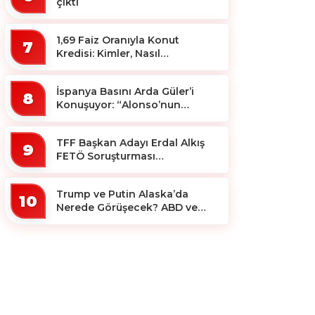
çıktı
1,69 Faiz Oranıyla Konut
7
Kredisi: Kimler, Nasıl
Yararlanacak?
İspanya Basını Arda Güler’i
8
Konuşuyor: “Alonso’nun
Büyücüsü”
TFF Başkan Adayı Erdal Alkış
9
FETÖ Soruşturması
Kapsamında Tutuklandı
Trump ve Putin Alaska’da
10
Nerede Görüşecek? ABD ve
Rus Basını Farklı Yerleri İşaret
Etti!