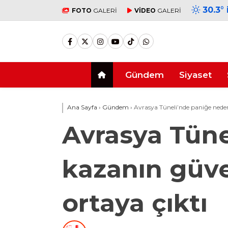
30.3
°
FOTO
GALERİ
VİDEO
GALERİ
Gündem
Siyaset
Ana Sayfa
›
Gündem
›
Avrasya Tüneli’nde paniğe neden
Avrasya Tüne
kazanın güve
ortaya çıktı