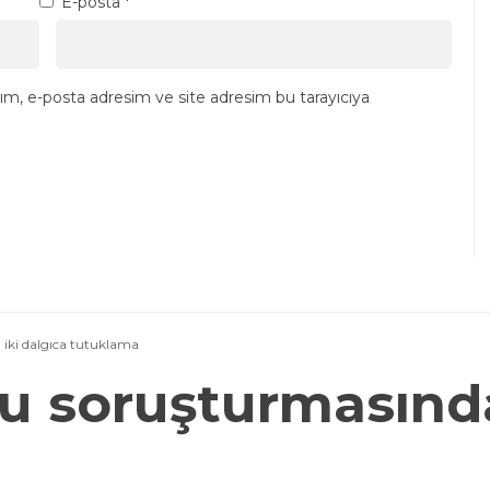
E-posta
*
ım, e-posta adresim ve site adresim bu tarayıcıya
iki dalgıca tutuklama
u soruşturmasında