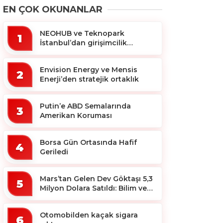
EN ÇOK OKUNANLAR
NEOHUB ve Teknopark
1
İstanbul’dan girişimcilik
ekosistemine destek
Envision Energy ve Mensis
2
Enerji’den stratejik ortaklık
Putin’e ABD Semalarında
3
Amerikan Koruması
Borsa Gün Ortasında Hafif
4
Geriledi
Mars’tan Gelen Dev Göktaşı 5,3
5
Milyon Dolara Satıldı: Bilim ve
Koleksiyon Dünyası Sallandı!
Otomobilden kaçak sigara
6