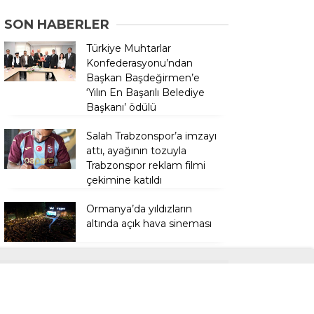
SON HABERLER
Türkiye Muhtarlar
Konfederasyonu’ndan
Başkan Başdeğirmen’e
‘Yılın En Başarılı Belediye
Başkanı’ ödülü
Salah Trabzonspor’a imzayı
attı, ayağının tozuyla
Trabzonspor reklam filmi
çekimine katıldı
Ormanya’da yıldızların
altında açık hava sineması
Üsküdar Belediye
Meclisi’nde Başkan Vekilliği
Seçimi Tartışması