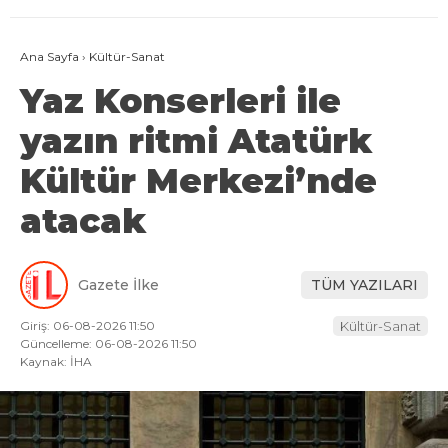
Ana Sayfa
›
Kültür-Sanat
Yaz Konserleri ile
yazın ritmi Atatürk
Kültür Merkezi’nde
atacak
Gazete İlke
TÜM YAZILARI
Giriş: 06-08-2026 11:50
Kültür-Sanat
Güncelleme: 06-08-2026 11:50
Kaynak: İHA