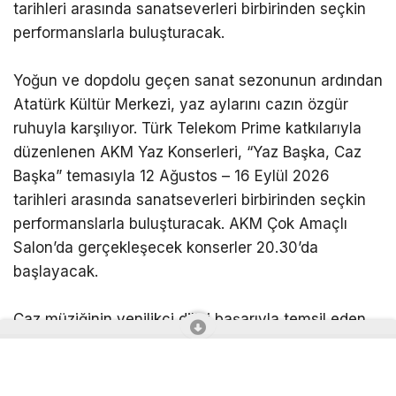
tarihleri arasında sanatseverleri birbirinden seçkin
performanslarla buluşturacak.
Yoğun ve dopdolu geçen sanat sezonunun ardından
Atatürk Kültür Merkezi, yaz aylarını cazın özgür
ruhuyla karşılıyor. Türk Telekom Prime katkılarıyla
düzenlenen AKM Yaz Konserleri, “Yaz Başka, Caz
Başka” temasıyla 12 Ağustos – 16 Eylül 2026
tarihleri arasında sanatseverleri birbirinden seçkin
performanslarla buluşturacak. AKM Çok Amaçlı
Salon’da gerçekleşecek konserler 20.30’da
başlayacak.
Caz müziğinin yenilikçi dilini başarıyla temsil eden
genç ve dinamik topluluklardan oluşan 11 konserlik
özel program, yaz akşamlarına ritim, enerji ve ilham
katacak. Doğaçlamanın özgürlüğünü ve müziğin