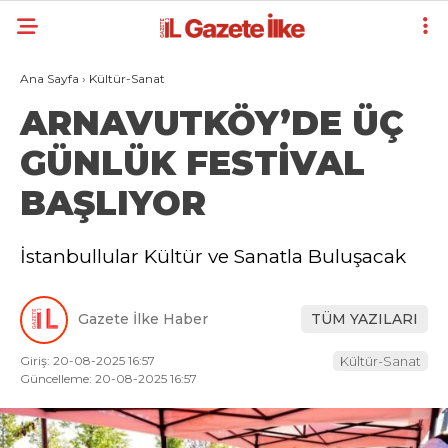
Ana Sayfa
›
Kültür-Sanat
ARNAVUTKÖY’DE ÜÇ
GÜNLÜK FESTİVAL
BAŞLIYOR
İstanbullular Kültür ve Sanatla Buluşacak
Gazete İlke Haber
TÜM YAZILARI
Giriş: 20-08-2025 16:57
Kültür-Sanat
Güncelleme: 20-08-2025 16:57