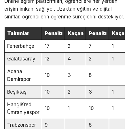
Online eğitim platformları, öğrencilere her yerden
erişim imkanı sağlıyor. Uzaktan eğitim ve dijital
sınıflar, öğrencilerin öğrenme süreçlerini destekliyor.
Takımlar
Penaltı
Kaçan
Penaltı
Kaçan
Fenerbahçe
17
2
7
1
Galatasaray
12
4
2
1
Adana
10
3
8
Demirspor
Beşiktaş
10
2
3
1
HangiKredi
10
1
10
1
Ümraniyespor
Trabzonspor
9
6