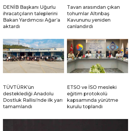
DENİB Başkanı Uğurlu
Tavan arasından çıkan
ihracatçıların taleplerini
tohumlar Altınbaş
Bakan Yardımcısı Ağar’a
Kavununu yeniden
aktardı
canlandırdı
TÜVTÜRK’ün
ETSO ve İSO mesleki
desteklediği Anadolu
eğitim protokolü
Dostluk Rallisi’nde ilk yarı
kapsamında yürütme
tamamlandı
kurulu toplandı