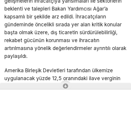
gelişmelerin ihracatçıya yansımaları ile sektörlerin
beklenti ve talepleri Bakan Yardımcısı Ağar’a
kapsamlı bir şekilde arz edildi. İhracatçıların
gündeminde öncelikli sırada yer alan kritik konular
başta olmak üzere, dış ticaretin sürdürülebilirliği,
rekabet gücünün korunması ve ihracatın
artırılmasına yönelik değerlendirmeler ayrıntılı olarak
paylaşıldı.
Amerika Birleşik Devletleri tarafından ülkemize
uygulanacak yüzde 12,5 oranındaki ilave verginin
Denizli ihracatı ve sektörlerimiz üzerindeki
muhtemel etkileri detaylı şekilde ele alındı.
Düzenlemenin firmaların ABD pazarındaki rekabet
gücü, rakip ülkelere uygulanan tarife oranları ve
küresel ticaret dengeleri açısından doğurabileceği
sonuçlar, Bakan Yardımcısına arz edilirken,