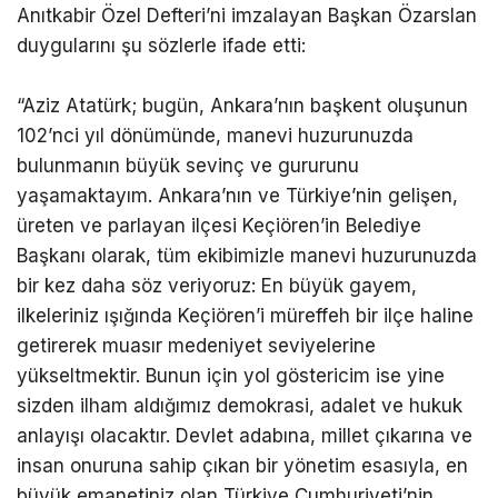
Anıtkabir Özel Defteri’ni imzalayan Başkan Özarslan
duygularını şu sözlerle ifade etti:
“Aziz Atatürk; bugün, Ankara’nın başkent oluşunun
102’nci yıl dönümünde, manevi huzurunuzda
bulunmanın büyük sevinç ve gururunu
yaşamaktayım. Ankara’nın ve Türkiye’nin gelişen,
üreten ve parlayan ilçesi Keçiören’in Belediye
Başkanı olarak, tüm ekibimizle manevi huzurunuzda
bir kez daha söz veriyoruz: En büyük gayem,
ilkeleriniz ışığında Keçiören’i müreffeh bir ilçe haline
getirerek muasır medeniyet seviyelerine
yükseltmektir. Bunun için yol göstericim ise yine
sizden ilham aldığımız demokrasi, adalet ve hukuk
anlayışı olacaktır. Devlet adabına, millet çıkarına ve
insan onuruna sahip çıkan bir yönetim esasıyla, en
büyük emanetiniz olan Türkiye Cumhuriyeti’nin