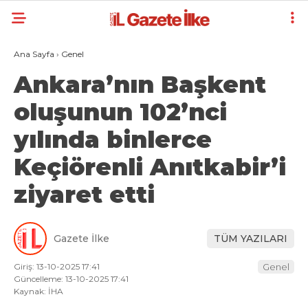
Ana Sayfa
›
Genel
Ankara’nın Başkent
oluşunun 102’nci
yılında binlerce
Keçiörenli Anıtkabir’i
ziyaret etti
Gazete İlke
TÜM YAZILARI
Giriş: 13-10-2025 17:41
Genel
Güncelleme: 13-10-2025 17:41
Kaynak: İHA