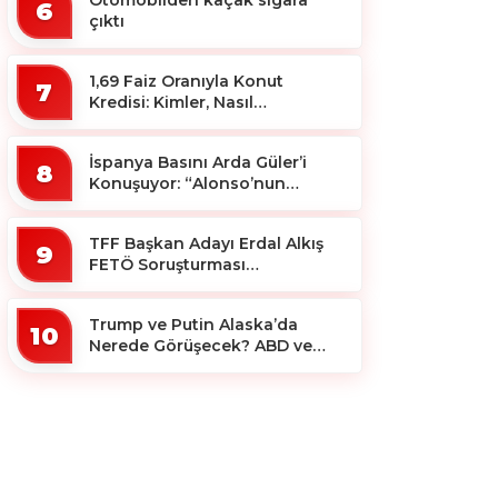
Otomobilden kaçak sigara
6
çıktı
1,69 Faiz Oranıyla Konut
7
Kredisi: Kimler, Nasıl
Yararlanacak?
İspanya Basını Arda Güler’i
8
Konuşuyor: “Alonso’nun
Büyücüsü”
TFF Başkan Adayı Erdal Alkış
9
FETÖ Soruşturması
Kapsamında Tutuklandı
Trump ve Putin Alaska’da
10
Nerede Görüşecek? ABD ve
Rus Basını Farklı Yerleri İşaret
Etti!