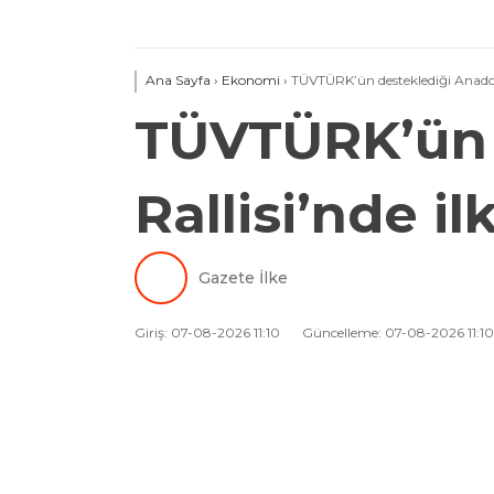
Ana Sayfa
›
Ekonomi
›
TÜVTÜRK’ün desteklediği Anadol
TÜVTÜRK’ün 
Rallisi’nde i
Gazete İlke
Giriş: 07-08-2026 11:10
Güncelleme: 07-08-2026 11:10