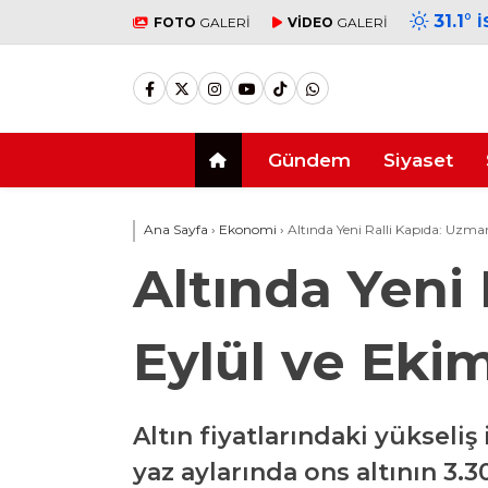
31.1
°
İ
FOTO
GALERİ
VİDEO
GALERİ
Gündem
Siyaset
Ana Sayfa
›
Ekonomi
›
Altında Yeni Ralli Kapıda: Uzma
Altında Yeni
Eylül ve Ekim
Altın fiyatlarındaki yükseli
yaz aylarında ons altının 3.