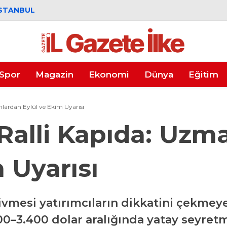
STANBUL
Spor
Magazin
Ekonomi
Dünya
Eğitim
nlardan Eylül ve Ekim Uyarısı
 Ralli Kapıda: Uzm
 Uyarısı
ş ivmesi yatırımcıların dikkatini çekme
300–3.400 dolar aralığında yatay seyre