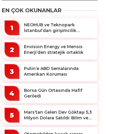
EN ÇOK OKUNANLAR
NEOHUB ve Teknopark
1
İstanbul’dan girişimcilik
ekosistemine destek
Envision Energy ve Mensis
2
Enerji’den stratejik ortaklık
Putin’e ABD Semalarında
3
Amerikan Koruması
Borsa Gün Ortasında Hafif
4
Geriledi
Mars’tan Gelen Dev Göktaşı 5,3
5
Milyon Dolara Satıldı: Bilim ve
Koleksiyon Dünyası Sallandı!