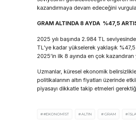
kazandırmaya devam edeceğini vurgula
GRAM ALTINDA 8 AYDA %47,5 ARTI
2025 yılı başında 2.984 TL seviyesinden
TL’ye kadar yükselerek yaklaşık %47,5 o
2025’in ilk 8 ayında en çok kazandıran ya
Uzmanlar, küresel ekonomik belirsizlikler
politikalarının altın fiyatları üzerinde e
piyasayı dikkatle takip etmeleri gerektiği
#EKONOMIST
ALTIN
GRAM
İSL