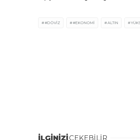
#DÖVIZ
#EKONOMI
ALTIN
YÜKS
İLGİNİZİ
ÇEKEBİLİR