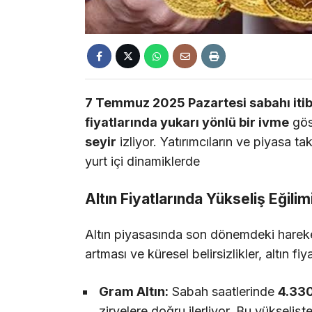
7 Temmuz 2025 Pazartesi sabahı itib
fiyatlarında yukarı yönlü bir ivme
gös
seyir
izliyor. Yatırımcıların ve piyasa 
yurt içi dinamiklerde
Altın Fiyatlarında Yükseliş Eğili
Altın piyasasında son dönemdeki hareketl
artması ve küresel belirsizlikler, altın 
Gram Altın:
Sabah saatlerinde
4.330
zirvelere doğru ilerliyor. Bu yükselişt