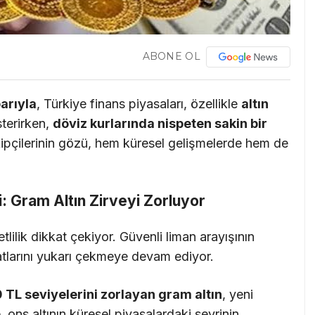
ABONE OL
arıyla
, Türkiye finans piyasaları, özellikle
altın
terirken,
döviz kurlarında nispeten sakin bir
takipçilerinin gözü, hem küresel gelişmelerde hem de
mi: Gram Altın Zirveyi Zorluyor
ilik dikkat çekiyor. Güvenli liman arayışının
fiyatlarını yukarı çekmeye devam ediyor.
 TL seviyelerini zorlayan gram altın
, yeni
e, ons altının küresel piyasalardaki seyrinin