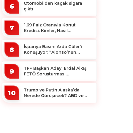
Otomobilden kaçak sigara
6
çıktı
1,69 Faiz Oranıyla Konut
7
Kredisi: Kimler, Nasıl
Yararlanacak?
İspanya Basını Arda Güler’i
8
Konuşuyor: “Alonso’nun
Büyücüsü”
TFF Başkan Adayı Erdal Alkış
9
FETÖ Soruşturması
Kapsamında Tutuklandı
Trump ve Putin Alaska’da
10
Nerede Görüşecek? ABD ve
Rus Basını Farklı Yerleri İşaret
Etti!