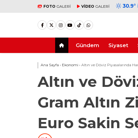
30.9
°
FOTO
GALERİ
VİDEO
GALERİ
Gündem
Siyaset
Ana Sayfa
›
Ekonomi
›
Altın ve Döviz Piyasalarında Har
Altın ve Dövi
Gram Altın Zi
Euro Sakin S