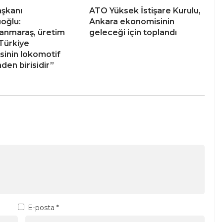
şkanı
ATO Yüksek İstişare Kurulu,
ıoğlu:
Ankara ekonomisinin
anmaraş, üretim
geleceği için toplandı
Türkiye
inin lokomotif
nden birisidir”
E-posta
*