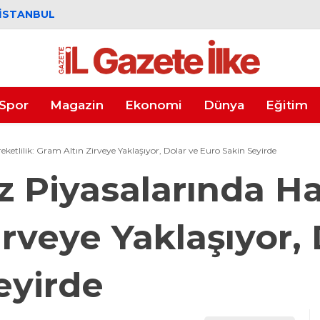
İSTANBUL
Spor
Magazin
Ekonomi
Dünya
Eğitim
eketlilik: Gram Altın Zirveye Yaklaşıyor, Dolar ve Euro Sakin Seyirde
z Piyasalarında Har
rveye Yaklaşıyor, 
eyirde