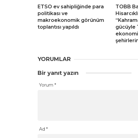
ETSO ev sahipliğinde para
TOBB Ba
politikası ve
Hisarcıkl
makroekonomik görünüm
“Kahram
toplantısı yapıldı
gücüyle 
ekonomis
şehirleri
YORUMLAR
Bir yanıt yazın
Yorum
*
Ad
*