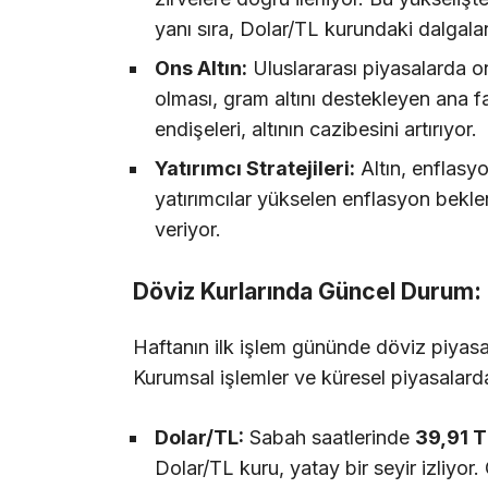
yanı sıra, Dolar/TL kurundaki dalgala
Ons Altın:
Uluslararası piyasalarda on
olması, gram altını destekleyen ana fa
endişeleri, altının cazibesini artırıyor.
Yatırımcı Stratejileri:
Altın, enflasy
yatırımcılar yükselen enflasyon beklen
veriyor.
Döviz Kurlarında Güncel Durum: 
Haftanın ilk işlem gününde döviz piyasala
Kurumsal işlemler ve küresel piyasalardaki
Dolar/TL:
Sabah saatlerinde
39,91 T
Dolar/TL kuru, yatay bir seyir izliyo