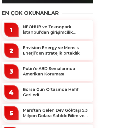
EN ÇOK OKUNANLAR
NEOHUB ve Teknopark
1
İstanbul’dan girişimcilik
ekosistemine destek
Envision Energy ve Mensis
2
Enerji’den stratejik ortaklık
Putin’e ABD Semalarında
3
Amerikan Koruması
Borsa Gün Ortasında Hafif
4
Geriledi
Mars’tan Gelen Dev Göktaşı 5,3
5
Milyon Dolara Satıldı: Bilim ve
Koleksiyon Dünyası Sallandı!