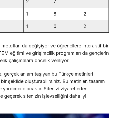
2
7
1
8
2
1
6
2
m metotları da değişiyor ve öğrencilere interaktif bir
M eğitimi ve girişimcilik programları da gençlerin
lik çalışmalara öncelik veriliyor.
e, gerçek anlam taşıyan bu Türkçe metinleri
ir şekilde oluşturabilirsiniz. Bu metinler, tasarım
 yardımcı olacaktır. Sitenizi ziyaret eden
me geçerek sitenizin işlevselliğini daha iyi