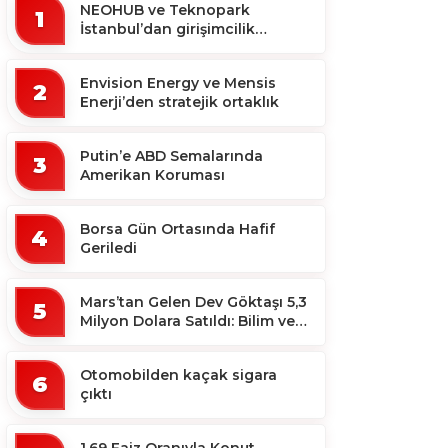
NEOHUB ve Teknopark
1
İstanbul’dan girişimcilik
ekosistemine destek
Envision Energy ve Mensis
2
Enerji’den stratejik ortaklık
Putin’e ABD Semalarında
3
Amerikan Koruması
Borsa Gün Ortasında Hafif
4
Geriledi
Mars’tan Gelen Dev Göktaşı 5,3
5
Milyon Dolara Satıldı: Bilim ve
Koleksiyon Dünyası Sallandı!
Otomobilden kaçak sigara
6
çıktı
1,69 Faiz Oranıyla Konut