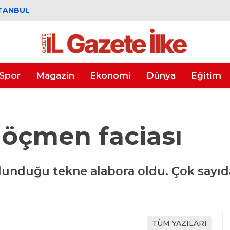
TANBUL
Spor
Magazin
Ekonomi
Dünya
Eğitim
göçmen faciası
lunduğu tekne alabora oldu. Çok sayı
TÜM YAZILARI