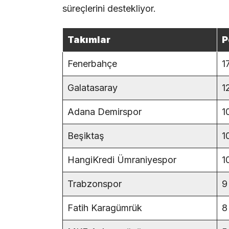
süreçlerini destekliyor.
Takımlar
P
Fenerbahçe
1
Galatasaray
1
Adana Demirspor
1
Beşiktaş
1
HangiKredi Ümraniyespor
1
Trabzonspor
9
Fatih Karagümrük
8