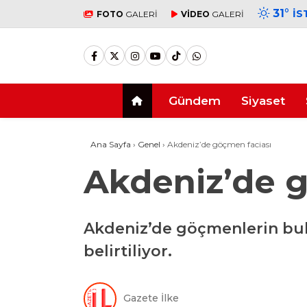
31
°
İS
FOTO
GALERİ
VİDEO
GALERİ
Gündem
Siyaset
Ana Sayfa
›
Genel
›
Akdeniz’de göçmen faciası
Akdeniz’de 
Akdeniz’de göçmenlerin bu
belirtiliyor.
Gazete İlke