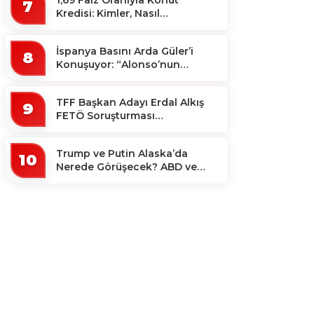
7
Kredisi: Kimler, Nasıl
Yararlanacak?
İspanya Basını Arda Güler’i
8
Konuşuyor: “Alonso’nun
Büyücüsü”
TFF Başkan Adayı Erdal Alkış
9
FETÖ Soruşturması
Kapsamında Tutuklandı
Trump ve Putin Alaska’da
10
Nerede Görüşecek? ABD ve
Rus Basını Farklı Yerleri İşaret
Etti!