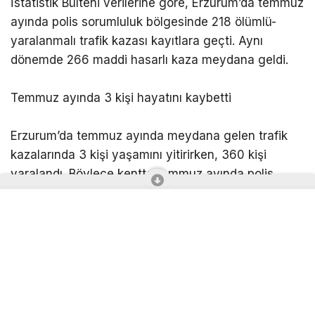
İstatistik Bülteni verilerine göre, Erzurum’da temmuz
ayında polis sorumluluk bölgesinde 218 ölümlü-
yaralanmalı trafik kazası kayıtlara geçti. Aynı
dönemde 266 maddi hasarlı kaza meydana geldi.
Temmuz ayında 3 kişi hayatını kaybetti
Erzurum’da temmuz ayında meydana gelen trafik
kazalarında 3 kişi yaşamını yitirirken, 360 kişi
yaralandı. Böylece kentte temmuz ayında polis
sorumluluk bölgesinde toplam 484 ölümlü-
yaralanmalı ve maddi hasarlı kaza kayıtlara geçmiş
oldu.
7 aylık bilançoda 16 can kaybı
Erzurum’da 2026 yılının ocak-temmuz dönemini