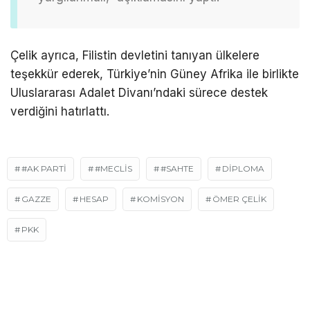
Çelik ayrıca, Filistin devletini tanıyan ülkelere
teşekkür ederek, Türkiye’nin Güney Afrika ile birlikte
Uluslararası Adalet Divanı’ndaki sürece destek
verdiğini hatırlattı.
#AK PARTI
#MECLIS
#SAHTE
DIPLOMA
GAZZE
HESAP
KOMISYON
ÖMER ÇELIK
PKK