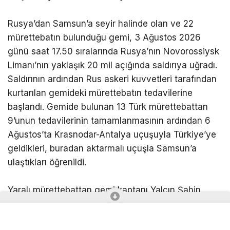
Rusya’dan Samsun’a seyir halinde olan ve 22
mürettebatın bulunduğu gemi, 3 Ağustos 2026
günü saat 17.50 sıralarında Rusya’nın Novorossiysk
Limanı’nın yaklaşık 20 mil açığında saldırıya uğradı.
Saldırının ardından Rus askeri kuvvetleri tarafından
kurtarılan gemideki mürettebatın tedavilerine
başlandı. Gemide bulunan 13 Türk mürettebattan
9’unun tedavilerinin tamamlanmasının ardından 6
Ağustos’ta Krasnodar-Antalya uçuşuyla Türkiye’ye
geldikleri, buradan aktarmalı uçuşla Samsun’a
ulaştıkları öğrenildi.
Yaralı mürettebattan gemi kaptanı Yalçın Şahin,
stajyer Emircan Kılıç, güverte stajyeri Mert Necip
Kuzucular ve gemici Furkan Hardal’ın tedavilerinin