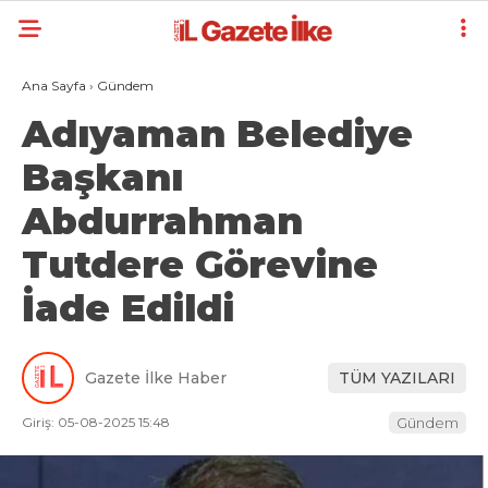
Ana Sayfa
›
Gündem
Adıyaman Belediye
Başkanı
Abdurrahman
Tutdere Görevine
İade Edildi
Gazete İlke Haber
TÜM YAZILARI
Giriş: 05-08-2025 15:48
Gündem