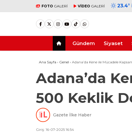
23.4
°
FOTO
GALERİ
VİDEO
GALERİ
Gündem
Siyaset
Ana Sayfa
›
Genel
›
Adana’da Kene ile Mücadele Kapsam
Adana’da Ke
500 Keklik D
Gazete İlke Haber
Giriş: 16-07-2025 16:54