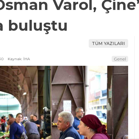
 Osman Varol, Çine
a buluştu
TÜM YAZILARI
30
Kaynak: İHA
Genel