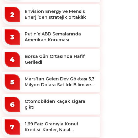
ekosistemine destek
Envision Energy ve Mensis
2
Enerji’den stratejik ortaklık
Putin’e ABD Semalarında
3
Amerikan Koruması
Borsa Gün Ortasında Hafif
4
Geriledi
Mars’tan Gelen Dev Göktaşı 5,3
5
Milyon Dolara Satıldı: Bilim ve
Koleksiyon Dünyası Sallandı!
Otomobilden kaçak sigara
6
çıktı
1,69 Faiz Oranıyla Konut
7
Kredisi: Kimler, Nasıl
Yararlanacak?