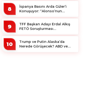
İspanya Basını Arda Güler’i
8
Konuşuyor: “Alonso’nun
Büyücüsü”
TFF Başkan Adayı Erdal Alkış
9
FETÖ Soruşturması
Kapsamında Tutuklandı
Trump ve Putin Alaska’da
10
Nerede Görüşecek? ABD ve
Rus Basını Farklı Yerleri İşaret
Etti!