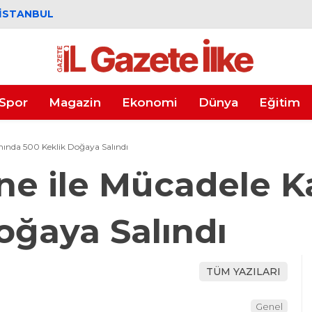
İSTANBUL
Spor
Magazin
Ekonomi
Dünya
Eğitim
ında 500 Keklik Doğaya Salındı
ne ile Mücadele 
oğaya Salındı
TÜM YAZILARI
Genel