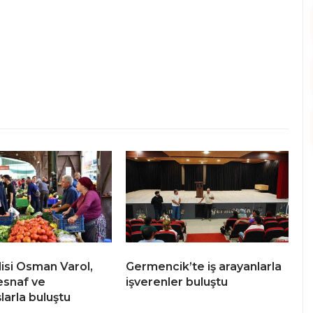
lisi Osman Varol,
Germencik’te iş arayanlarla
esnaf ve
işverenler buluştu
larla buluştu