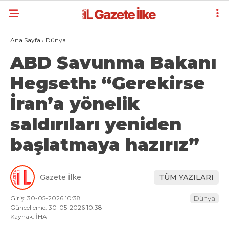
Ana Sayfa
›
Dünya
ABD Savunma Bakanı
Hegseth: “Gerekirse
İran’a yönelik
saldırıları yeniden
başlatmaya hazırız”
Gazete İlke
TÜM YAZILARI
Giriş: 30-05-2026 10:38
Dünya
Güncelleme: 30-05-2026 10:38
Kaynak: İHA