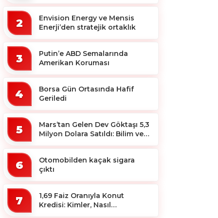
ekosistemine destek
Envision Energy ve Mensis
2
Enerji’den stratejik ortaklık
Putin’e ABD Semalarında
3
Amerikan Koruması
Borsa Gün Ortasında Hafif
4
Geriledi
Mars’tan Gelen Dev Göktaşı 5,3
5
Milyon Dolara Satıldı: Bilim ve
Koleksiyon Dünyası Sallandı!
Otomobilden kaçak sigara
6
çıktı
1,69 Faiz Oranıyla Konut
7
Kredisi: Kimler, Nasıl
Yararlanacak?