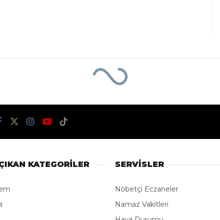
ölümlü-yaralanmalı trafik kazası
Temmuz ayında 21
rafik kazası
TÜM YAZILARI
08:40
Kaynak: İHA
Gündem