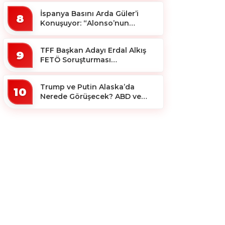
İspanya Basını Arda Güler’i
8
Konuşuyor: “Alonso’nun
Büyücüsü”
TFF Başkan Adayı Erdal Alkış
9
FETÖ Soruşturması
Kapsamında Tutuklandı
Trump ve Putin Alaska’da
10
Nerede Görüşecek? ABD ve
Rus Basını Farklı Yerleri İşaret
Etti!