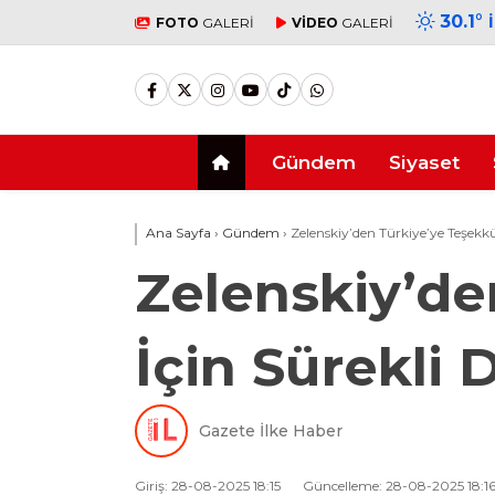
30.1
°
FOTO
GALERİ
VİDEO
GALERİ
Gündem
Siyaset
Ana Sayfa
›
Gündem
›
Zelenskiy’den Türkiye’ye Teşekkü
Zelenskiy’de
İçin Sürekli 
Gazete İlke Haber
Giriş: 28-08-2025 18:15
Güncelleme: 28-08-2025 18:1