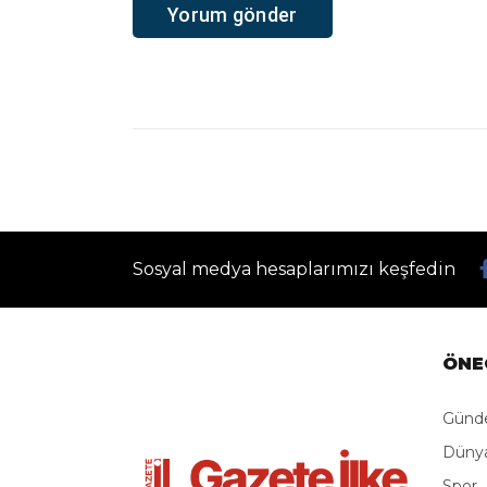
Ana Sayfa
›
Gündem
›
Erzurum’da Temmuz ayında 218 
Erzurum’da 
yaralanmalı t
Gazete İlke
Giriş: 08-08-2026 08:40
Güncelleme: 08-08-2026 