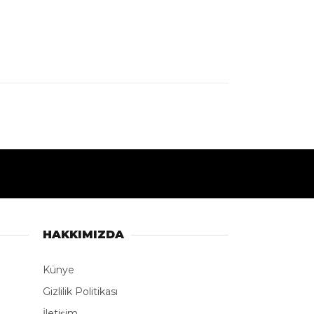
8 ölümlü-
SON HABERLER
Dünyaca ünlü çekirdeksiz
Sultani üzümde hasat tarihi
belli oldu