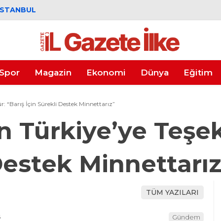
İSTANBUL
Spor
Magazin
Ekonomi
Dünya
Eğitim
r: “Barış İçin Sürekli Destek Minnettarız”
n Türkiye’ye Teşek
Destek Minnettarı
TÜM YAZILARI
6
Gündem