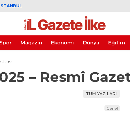
İSTANBUL
Spor
Magazin
Ekonomi
Dünya
Eğitim
de Bugün
025 – Resmî Gaze
TÜM YAZILARI
Genel