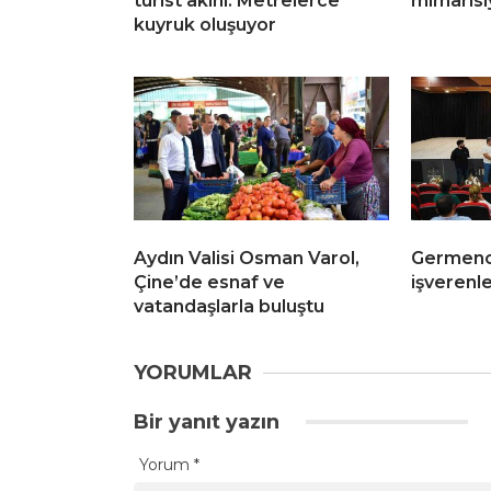
turist akını: Metrelerce
mimarisi
kuyruk oluşuyor
Aydın Valisi Osman Varol,
Germenci
Çine’de esnaf ve
işverenle
vatandaşlarla buluştu
YORUMLAR
Bir yanıt yazın
Yorum
*