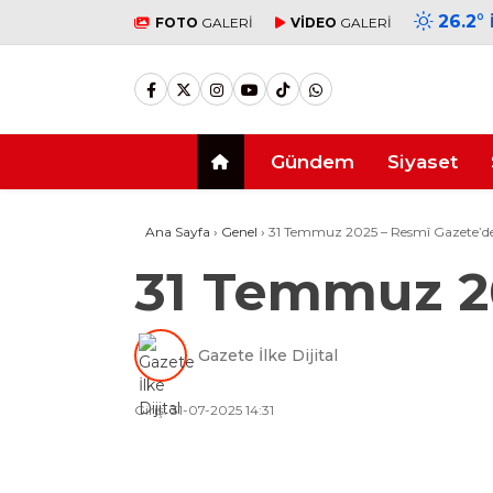
26.2
°
FOTO
GALERİ
VİDEO
GALERİ
Gündem
Siyaset
Ana Sayfa
›
Genel
›
31 Temmuz 2025 – Resmî Gazete’
31 Temmuz 2
Gazete İlke Dijital
Giriş: 31-07-2025 14:31