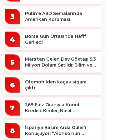
Putin’e ABD Semalarında
3
Amerikan Koruması
Borsa Gün Ortasında Hafif
4
Geriledi
Mars’tan Gelen Dev Göktaşı 5,3
5
Milyon Dolara Satıldı: Bilim ve
Koleksiyon Dünyası Sallandı!
Otomobilden kaçak sigara
6
çıktı
1,69 Faiz Oranıyla Konut
7
Kredisi: Kimler, Nasıl
Yararlanacak?
İspanya Basını Arda Güler’i
8
Konuşuyor: “Alonso’nun
Büyücüsü”