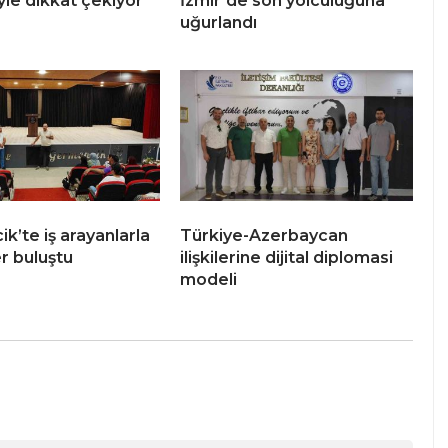
yle dikkat çekiyor
İzmir’de son yolculuğuna
uğurlandı
k’te iş arayanlarla
Türkiye-Azerbaycan
r buluştu
ilişkilerine dijital diplomasi
modeli