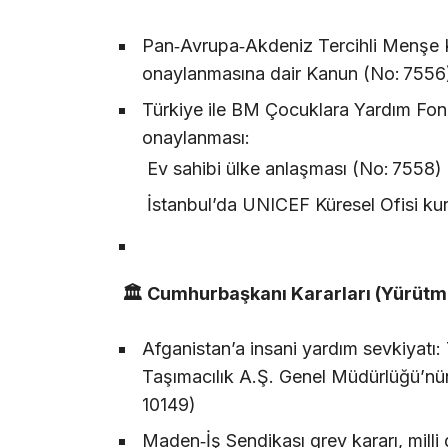
Pan‑Avrupa‑Akdeniz Tercihli Menşe K
onaylanmasına dair Kanun (No: 7556
Türkiye ile BM Çocuklara Yardım Fon
onaylanması:
Ev sahibi ülke anlaşması (No: 7558)
İstanbul’da UNICEF Küresel Ofisi ku
🏛 Cumhurbaşkanı Kararları (Yürütm
Afganistan’a insani yardım sevkiyatı:
Taşımacılık A.Ş. Genel Müdürlüğü’nün
10149)
Maden‑İş Sendikası grev kararı, milli