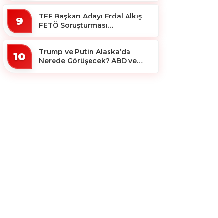
TFF Başkan Adayı Erdal Alkış
9
FETÖ Soruşturması
Kapsamında Tutuklandı
Trump ve Putin Alaska’da
10
Nerede Görüşecek? ABD ve
Rus Basını Farklı Yerleri İşaret
Etti!