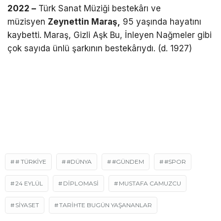
2022 –
Türk Sanat Müziği bestekârı ve
müzisyen
Zeynettin Maraş,
95 yaşında hayatını
kaybetti. Maraş, Gizli Aşk Bu, İnleyen Nağmeler gibi
çok sayıda ünlü şarkının bestekârıydı. (d. 1927)
# TÜRKIYE
#DÜNYA
#GÜNDEM
#SPOR
24 EYLÜL
DIPLOMASI
MUSTAFA CAMUZCU
SIYASET
TARIHTE BUGÜN YAŞANANLAR