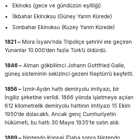
Ekinoks (gece ve gündüzün eşitliği)
İlkbahar Ekinoksu (Güney Yarım Kürede)
Sonbahar Ekinoksu (Kuzey Yarım Kürede)
1821 –
Mora İsyanı’nda Tripoliçe şehrini ele geçiren
Yunanlar 10.000’den fazla Türk’ü öldürdü.
1846 –
Alman gökbilimci Johann Gottfried Galle,
güneş sisteminin sekizinci gezeni Neptün’ü keşfetti.
1856 –
İzmir-Aydın hattı demiryolu imtiyazı, bir
İngiliz şirketine verildi. 1866 yılında işletmeye açılan
612 kilometrelik demiryolu hattının imtiyazı 15 Ekim
1950’de dolacaktı. Ancak genç Cumhuriyetin
hükümeti, bu hattı 30 Mayıs 1935’te satın aldı.
1889 –
Nintendo Koppai (Daha sonra Nintendo