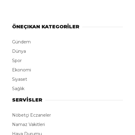
ABONE OL
Bursa’da otomobillerdeki sunroof sistemini andıran
açılır-kapanır kubbesiyle dikkat çeken Safa Camii,
Türkiye’deki sayılı örneklerden biri olarak ilgi
görüyor. Kubbe açıldığında cami doğal havayla
serinlerken, cemaat yaz aylarında klimasız ve ferah
bir ortamda ibadet ediyor.