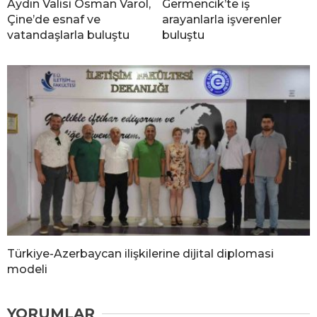
Aydın Valisi Osman Varol,
Germencik’te iş
Çine’de esnaf ve
arayanlarla işverenler
vatandaşlarla buluştu
buluştu
Türkiye-Azerbaycan ilişkilerine dijital diplomasi
modeli
YORUMLAR