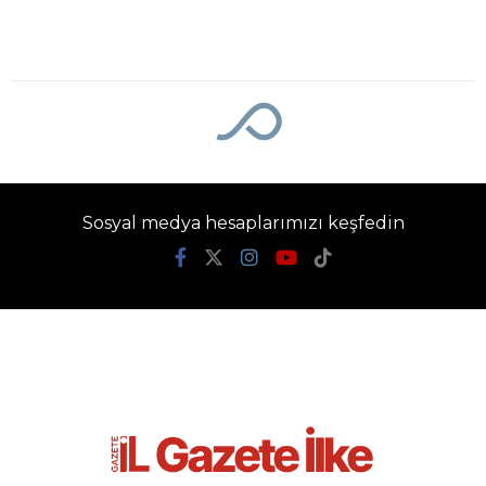
Ana Sayfa
›
Genel
Bursa’daki ’Sunrooflu
Cami’ mimarisiyle
dikkat çekiyor
Gazete İlke
TÜM YAZILARI
Giriş: 08-08-2026 08:50
Genel
Güncelleme: 08-08-2026 08:50
Kaynak: İHA