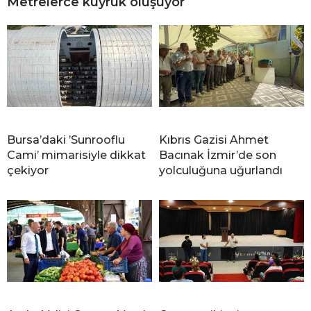
Metrelerce kuyruk oluşuyor
Bursa’daki ’Sunrooflu
Kıbrıs Gazisi Ahmet
Cami’ mimarisiyle dikkat
Bacınak İzmir’de son
çekiyor
yolculuğuna uğurlandı