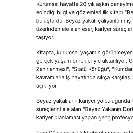
Kurumsal hayatta 20 yılı aşkın deneyim
edindiği bilgi ve gözlemleri ilk kitabı “
buluşturdu. Beyaz yakalı çalışanların
üzerinden ele alan eser, kariyer süreçleri
taşıyor.
Kitapta, kurumsal yaşamın görünmeyen di
gerçek yaşam örnekleriyle aktarılıyor. G
Zehirlenmesi”, “Statü Körlüğü”, “Kumda
kavramlarla iş hayatında sıkça karşıla
açıklıyor.
Beyaz yakalıların kariyer yolculuğunda ka
süreçlerini ele alan “Beyaz Yakanın Dö
kariyer planlaması yapan genç profesyone
Eren Gülsever’in ilk kitabı olan eser, rafl