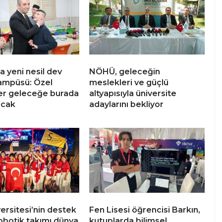
a yeni nesil dev
NÖHÜ, geleceğin
ampüsü: Özel
meslekleri ve güçlü
er geleceğe burada
altyapısıyla üniversite
acak
adaylarını bekliyor
versitesi’nin destek
Fen Lisesi öğrencisi Barkın,
robotik takımı dünya
kutuplarda bilimsel