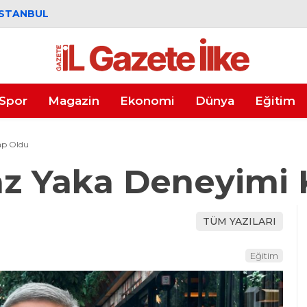
İSTANBUL
Spor
Magazin
Ekonomi
Dünya
Eğitim
tap Oldu
yaz Yaka Deneyimi 
TÜM YAZILARI
Eğitim