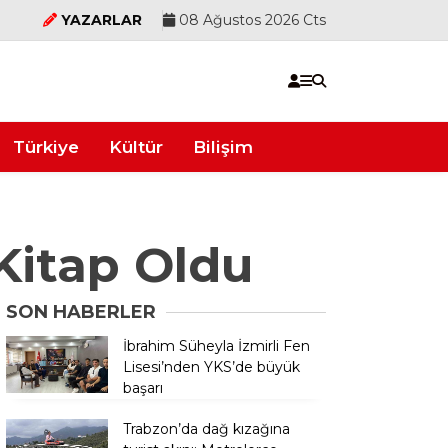
YAZARLAR
08 Ağustos 2026 Cts
Türkiye
Kültür
Bilişim
Kitap Oldu
SON HABERLER
İbrahim Süheyla İzmirli Fen
Lisesi’nden YKS’de büyük
başarı
Trabzon’da dağ kızağına