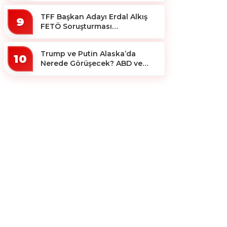
TFF Başkan Adayı Erdal Alkış
9
FETÖ Soruşturması
Kapsamında Tutuklandı
Trump ve Putin Alaska’da
10
Nerede Görüşecek? ABD ve
Rus Basını Farklı Yerleri İşaret
Etti!