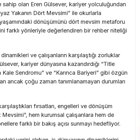
e sahip olan Eren Gülsever, kariyer yolculuğundan
Beyaz Yakanın Dört Mevsimi” ile okurlarla
 iş yaşamındaki dönüşümünü dört mevsim metaforu
ni farklı yönleriyle değerlendiren bir rehber niteliği
namikleri ve çalışanların karşılaştığı zorluklar
ülsever, kariyer dünyasına kazandırdığı “Title
n Kale Sendromu” ve “Karınca Bariyeri” gibi özgün
şılan ancak çoğu zaman tanımlanamayan durumları
rşılaştıkları fırsatları, engelleri ve dönüşüm
rt Mevsimi”, hem kurumsal çalışanlara hem de
llere farklı bir bakış açısı sunmayı hedefliyor.
ardaki yerini alırken, iş dünyasının dinamiklerini