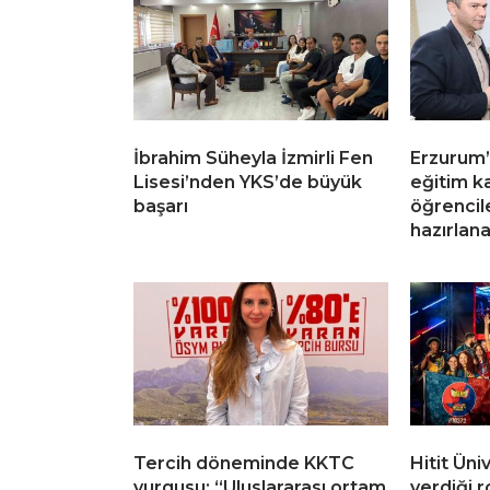
İbrahim Süheyla İzmirli Fen
Erzurum’
Lisesi’nden YKS’de büyük
eğitim k
başarı
öğrencil
hazırlan
Tercih döneminde KKTC
Hitit Üni
vurgusu: “Uluslararası ortam
verdiği 