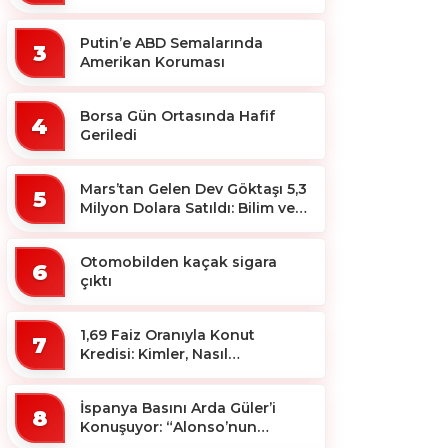
Putin’e ABD Semalarında
3
Amerikan Koruması
Borsa Gün Ortasında Hafif
4
Geriledi
Mars’tan Gelen Dev Göktaşı 5,3
5
Milyon Dolara Satıldı: Bilim ve
Koleksiyon Dünyası Sallandı!
Otomobilden kaçak sigara
6
çıktı
1,69 Faiz Oranıyla Konut
7
Kredisi: Kimler, Nasıl
Yararlanacak?
İspanya Basını Arda Güler’i
8
Konuşuyor: “Alonso’nun
Büyücüsü”