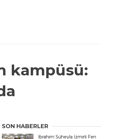
im kampüsü:
da
SON HABERLER
İbrahim Süheyla İzmirli Fen