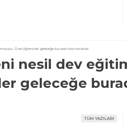
kampüsü: Özel öğrenciler geleceğe burada hazırlanacak
ni nesil dev eğit
ler geleceğe bura
TÜM YAZILARI