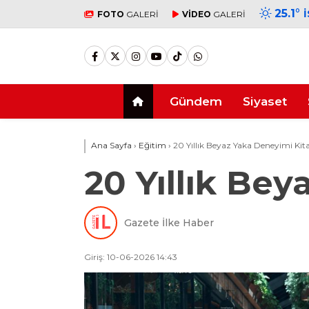
25.1
°
FOTO
GALERİ
VİDEO
GALERİ
Gündem
Siyaset
Ana Sayfa
›
Eğitim
›
20 Yıllık Beyaz Yaka Deneyimi Ki
20 Yıllık Be
Gazete İlke Haber
Giriş: 10-06-2026 14:43