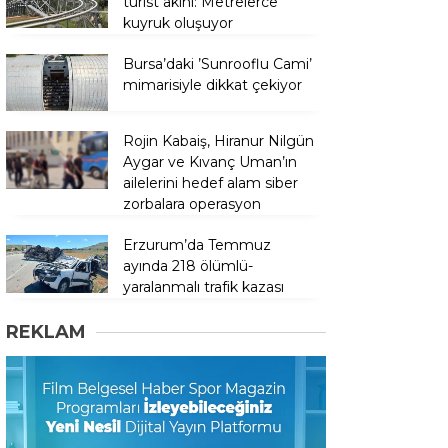
turist akını: Metrelerce
kuyruk oluşuyor
Bursa’daki ’Sunrooflu Cami’
mimarisiyle dikkat çekiyor
Rojin Kabaiş, Hiranur Nilgün
Aygar ve Kıvanç Uman’ın
ailelerini hedef alam siber
zorbalara operasyon
Erzurum’da Temmuz
ayında 218 ölümlü-
yaralanmalı trafik kazası
REKLAM