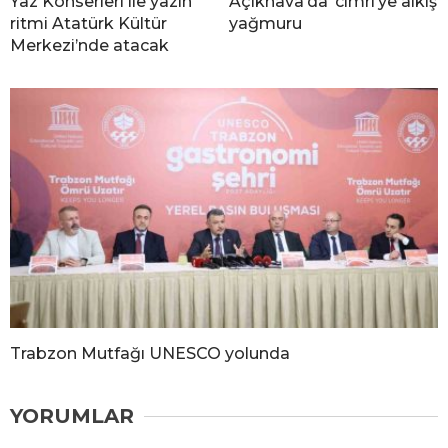
Yaz Konserleri ile yazın
Açıkhava’da ‘cimri’ye alkış
ritmi Atatürk Kültür
yağmuru
Merkezi’nde atacak
Trabzon Mutfağı UNESCO yolunda
YORUMLAR