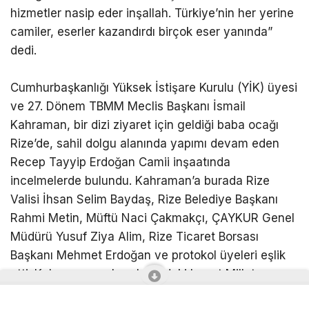
hizmetler nasip eder inşallah. Türkiye’nin her yerine
camiler, eserler kazandırdı birçok eser yanında”
dedi.
Cumhurbaşkanlığı Yüksek İstişare Kurulu (YİK) üyesi
ve 27. Dönem TBMM Meclis Başkanı İsmail
Kahraman, bir dizi ziyaret için geldiği baba ocağı
Rize’de, sahil dolgu alanında yapımı devam eden
Recep Tayyip Erdoğan Camii inşaatında
incelmelerde bulundu. Kahraman’a burada Rize
Valisi İhsan Selim Baydaş, Rize Belediye Başkanı
Rahmi Metin, Müftü Naci Çakmakçı, ÇAYKUR Genel
Müdürü Yusuf Ziya Alim, Rize Ticaret Borsası
Başkanı Mehmet Erdoğan ve protokol üyeleri eşlik
etti. Kahraman ve beraberindeki heyet Millet
Bahçesi içerisinde yapımı devam eden Recep