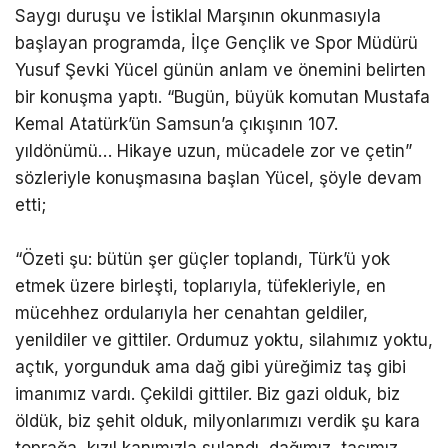
Saygı duruşu ve İstiklal Marşının okunmasıyla
başlayan programda, İlçe Gençlik ve Spor Müdürü
Yusuf Şevki Yücel günün anlam ve önemini belirten
bir konuşma yaptı. “Bugün, büyük komutan Mustafa
Kemal Atatürk’ün Samsun’a çıkışının 107.
yıldönümü… Hikaye uzun, mücadele zor ve çetin”
sözleriyle konuşmasına başlan Yücel, şöyle devam
etti;
“Özeti şu: bütün şer güçler toplandı, Türk’ü yok
etmek üzere birleşti, toplarıyla, tüfekleriyle, en
mücehhez ordularıyla her cenahtan geldiler,
yenildiler ve gittiler. Ordumuz yoktu, silahımız yoktu,
açtık, yorgunduk ama dağ gibi yüreğimiz taş gibi
imanımız vardı. Çekildi gittiler. Biz gazi olduk, biz
öldük, biz şehit olduk, milyonlarımızı verdik şu kara
toprağa, kızıl kanımızla sulandı, dağımız, taşımız,