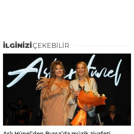
İLGİNİZİ
ÇEKEBİLİR
Aslı Hünel’den Bursa’da müzik ziyafeti