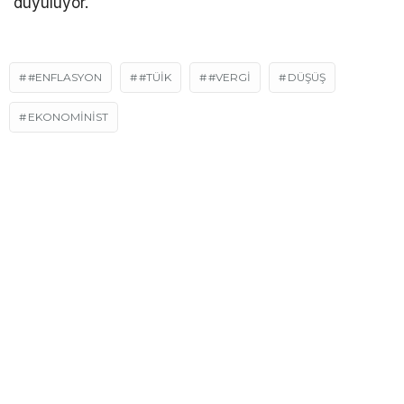
duyuluyor.
#ENFLASYON
#TÜIK
#VERGI
DÜŞÜŞ
EKONOMİNİST