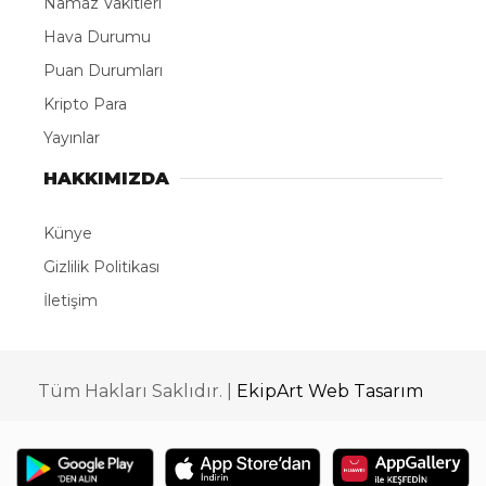
Dünya Çocuk Şiirleri Günü
Acil Tıp Teknisyenleri ve Teknikerleri Günü
Adana’nın Feke ilçesinden Fransız birliklerinin
geri çekilmesi (1922)
Martdokuzu Fırtınası
HARİCİYE GÜNDEMİ
-⁠ ⁠⁠İsrail ve ABD’nin İran’a yönelik başlattığı saldırılar
ile İran’ın misillemesine ilişkin gelişmeler takip
ediliyor.