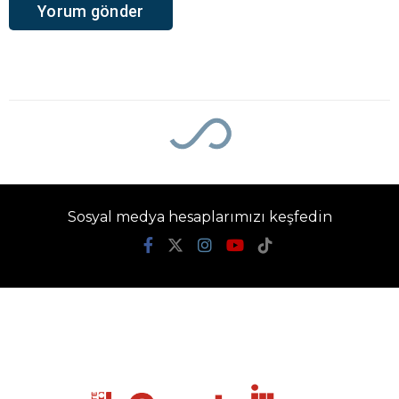
Ana Sayfa
›
Bugünkü Gündem
22 Mart Bugünkü
Gündem
22 Mart 2026 tarihinde Türkiye, diplomasi
ve spor gündemlerinden kısa başlıklar.
Gazete İlke Gündem
TÜM YAZILARI
Giriş: 22-03-2026 07:07
Bugünkü Gündem
Gündem
Güncelleme: 22-03-2026 04:20