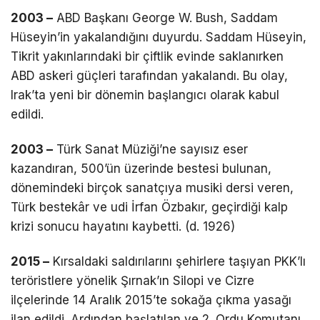
2003 –
ABD Başkanı George W. Bush, Saddam
Hüseyin’in yakalandığını duyurdu. Saddam Hüseyin,
Tikrit yakınlarındaki bir çiftlik evinde saklanırken
ABD askeri güçleri tarafından yakalandı. Bu olay,
Irak’ta yeni bir dönemin başlangıcı olarak kabul
edildi.
2003 –
Türk Sanat Müziği’ne sayısız eser
kazandıran, 500’ün üzerinde bestesi bulunan,
dönemindeki birçok sanatçıya musiki dersi veren,
Türk bestekâr ve udi İrfan Özbakır, geçirdiği kalp
krizi sonucu hayatını kaybetti. (d. 1926)
2015 –
Kırsaldaki saldırılarını şehirlere taşıyan PKK’lı
teröristlere yönelik Şırnak’ın Silopi ve Cizre
ilçelerinde 14 Aralık 2015’te sokağa çıkma yasağı
ilan edildi. Ardından başlatılan ve 2. Ordu Komutanı