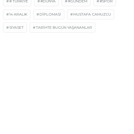
# TÜRKIYE
#DÜNYA
#GÜNDEM
#SPOR
14 ARALIK
DIPLOMASI
MUSTAFA CAMUZCU
SIYASET
TARIHTE BUGÜN YAŞANANLAR