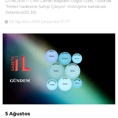
GÜNDEM 1- CHP Genel Başkanı Özgür Özel, Tuzla’da
”Millet İradesine Sahip Çıkıyor” mitingine katılacak.
(İstanbul/20.30)
06 Ağustos 2025 Çarşamba 01:27
5 Ağustos