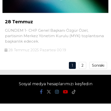
28 Temmuz
GÜNDEM 1- CHP Genel Başkanı Özgür Özel,
partisinin Merkez Yönetim Kurulu (MYK) toplantısına
başkanlık edecek.
28 Temmuz 2025 Pazartesi 00:19
1
2
Sonraki
Sosyal medya hesaplarımızı keşfedin