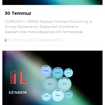
30 Temmuz
GÜNDEM 1- TBMM Başkanı Numan Kurtulmuş, 6.
Dünya Parlamento Başkanları Konferansı
kapsamında mevkidaşlarıyla ikili temaslarda
30 Temmuz 2025 Çarşamba 00:11