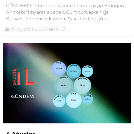
GÜNDEM 1- Cumhurbaşkanı Recep Tayyip Erdoğan,
Anıtkabir’i ziyaret edecek, Cumhurbaşkanlığı
Külliyesi’nde Yüksek Askeri Şura Toplantısı’na
05 Ağustos 2025 Salı 06:03
4 Ağustos