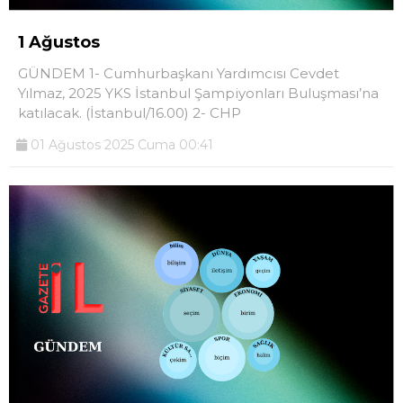
1 Ağustos
GÜNDEM 1- Cumhurbaşkanı Yardımcısı Cevdet
Yılmaz, 2025 YKS İstanbul Şampiyonları Buluşması’na
katılacak. (İstanbul/16.00) 2- CHP
01 Ağustos 2025 Cuma 00:41