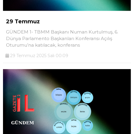
29 Temmuz
GÜNDEM 1- TBMM Başkanı Numan Kurtulmuş, 6.
Dünya Parlamento Başkanları Konferansı Açılış
Oturumu’na katılacak, konferans
29 Temmuz 2025 Salı 00:09