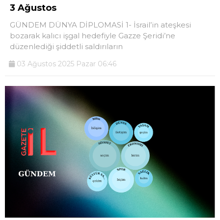
3 Ağustos
GÜNDEM DÜNYA DİPLOMASİ 1-⁠ ⁠İsrail’in ateşkesi
bozarak kalıcı işgal hedefiyle Gazze Şeridi’ne
düzenlediği şiddetli saldırıların
03 Ağustos 2025 Pazar 06:46