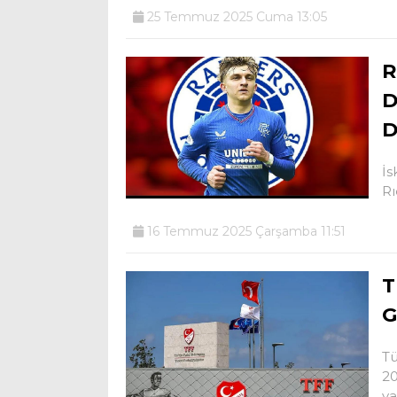
25 Temmuz 2025 Cuma 13:05
R
D
D
İs
Rı
16 Temmuz 2025 Çarşamba 11:51
T
G
Tü
20
ya