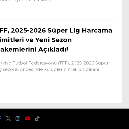
FF, 2025-2026 Süper Lig Harcama
imitleri ve Yeni Sezon
akemlerini Açıkladı!
rkiye Futbol Federasyonu (TFF), 2025-2026 Süper
g sezonu öncesinde kulüplerin mali disiplinini