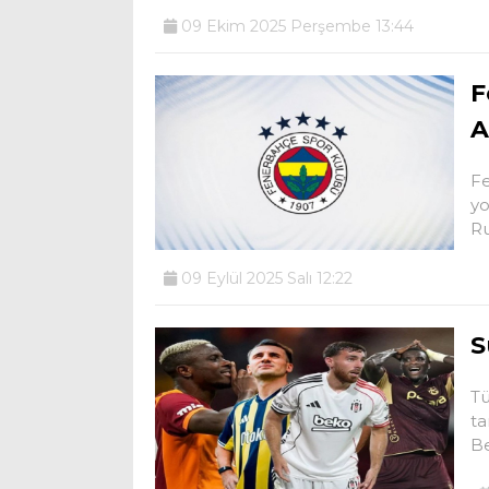
09 Ekim 2025 Perşembe 13:44
F
A
Fe
yo
Ru
09 Eylül 2025 Salı 12:22
S
Tü
ta
Be