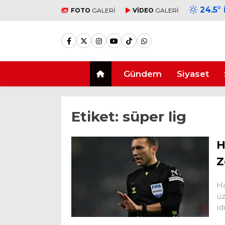
24.5
°
FOTO
GALERİ
VİDEO
GALERİ
Gündem
Siyaset
Etiket:
süper lig
H
Z
H
üz
id