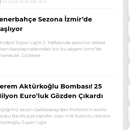
02 Eylül 2025 Salı 13:21
enerbahçe Sezona İzmir’de
aşlıyor
endyol Süper Lig’in 2. haftasında sezonun dikkat
ken karşılaşmalarından biri bu akşam İzmir’de
ynanacak. Göztepe
erem Aktürkoğlu Bombası! 25
ilyon Euro’luk Gözden Çıkardı
çtiğimiz sezon Galatasaray’dan Portekiz’in köklü
lübü Benfica’ya transfer olan milli futbolcu Kerem
türkoğlu, Süper Lig’e