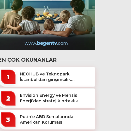
EN ÇOK OKUNANLAR
NEOHUB ve Teknopark
1
İstanbul’dan girişimcilik
ekosistemine destek
Envision Energy ve Mensis
2
Enerji’den stratejik ortaklık
Putin’e ABD Semalarında
3
Amerikan Koruması