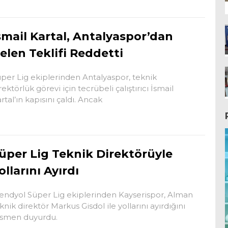
smail Kartal, Antalyaspor’dan
elen Teklifi Reddetti
per Lig ekiplerinden Antalyaspor, teknik
rektörlük görevi için tecrübeli çalıştırıcı İsmail
rtal’ın kapısını çaldı. Ancak
üper Lig Teknik Direktörüyle
ollarını Ayırdı
endyol Süper Lig ekiplerinden Kayserispor, Alman
knik direktör Markus Gisdol ile yollarını ayırdığını
esmen duyurdu.