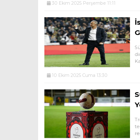
30 Ekim 2025 Perşembe 11:11
İ
G
Sü
di
Ka
10 Ekim 2025 Cuma 13:30
S
Y
Tr
te
r