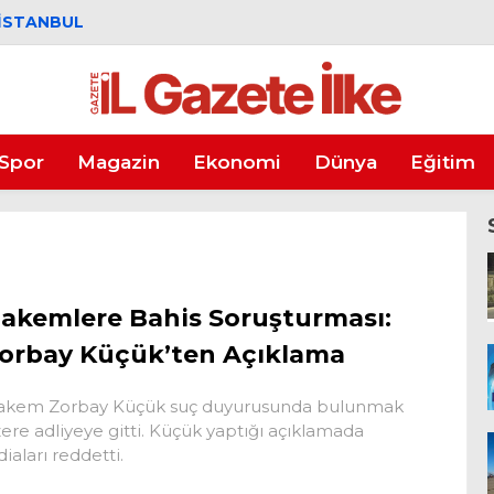
İSTANBUL
Spor
Magazin
Ekonomi
Dünya
Eğitim
akemlere Bahis Soruşturması:
orbay Küçük’ten Açıklama
akem Zorbay Küçük suç duyurusunda bulunmak
ere adliyeye gitti. Küçük yaptığı açıklamada
diaları reddetti.