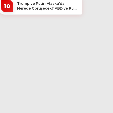
Trump ve Putin Alaska’da
10
Nerede Görüşecek? ABD ve Rus
Basını Farklı Yerleri İşaret Etti!