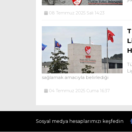
08 Temmuz 2025 Salı 14:23
T
L
H
Tü
Li
sağlamak amacıyla belirlediği
04 Temmuz 2025 Cuma 16:37
Sosyal medya hesaplarımızı keşfedin