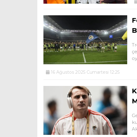
F
B
Tr
çe
o
16 Ağustos 2025 Cumartesi 12:25
K
M
Ge
ku
Ak