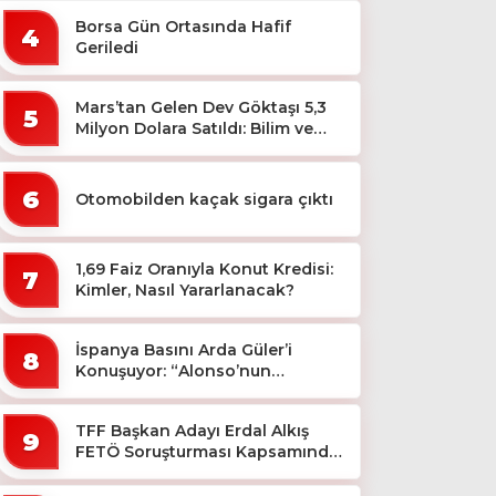
Borsa Gün Ortasında Hafif
4
Geriledi
Mars’tan Gelen Dev Göktaşı 5,3
5
Milyon Dolara Satıldı: Bilim ve
Koleksiyon Dünyası Sallandı!
6
Otomobilden kaçak sigara çıktı
1,69 Faiz Oranıyla Konut Kredisi:
7
Kimler, Nasıl Yararlanacak?
İspanya Basını Arda Güler’i
8
Konuşuyor: “Alonso’nun
Büyücüsü”
TFF Başkan Adayı Erdal Alkış
9
FETÖ Soruşturması Kapsamında
Tutuklandı