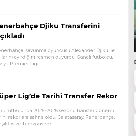
enerbahçe Djiku Transferini
çıkladı
nerbahçe, savunma oyuncusu Alexander Djiku ile
llarını ayırdığını resmen duyurdu. Ganalı futbolcu,
sya Premier Ligi
üper Lig’de Tarihî Transfer Rekor
rk futbolunda 2025-2026 sezonu transfer dönemi
rihi rekorlara sahne oldu. Galatasaray, Fenerbahçe,
şiktaş ve Trabzonspor