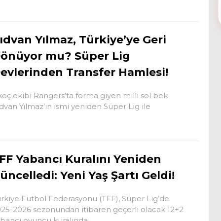
ıdvan Yılmaz, Türkiye’ye Geri
önüyor mu? Süper Lig
evlerinden Transfer Hamlesi!
koç ekibi Rangers’ta forma giyen milli sol bek
dvan Yılmaz’ın ismi yeniden Süper Lig ile
FF Yabancı Kuralını Yeniden
üncelledi: Yeni Yaş Şartı Geldi!
rkiye Futbol Federasyonu (TFF), Süper Lig’de
25-2026 sezonundan itibaren geçerli olacak 12+2
bancı oyuncu kuralında