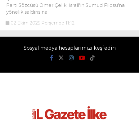
Parti Sözcüsü Ömer Çelik, İsrail’in Sumud Filosu’na
yönelik saldırısına
02 Ekim 2025 Perşembe 11:12
Sosyal medya hesaplarımızı keşfedin