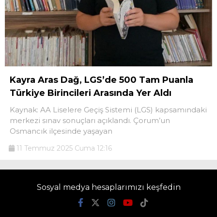
Kayra Aras Dağ, LGS’de 500 Tam Puanla
Türkiye Birincileri Arasında Yer Aldı
Kaynak: AA Liselere Geçiş Sistemi (LGS) kapsamındaki
merkezi sınav sonuçları açıklandı. Çorum’un
Osmancık ilçesinde yaşayan
11 Temmuz 2025 Cuma 12:16
Sosyal medya hesaplarımızı keşfedin