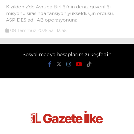
Kızıldeniz’de Avrupa Birliği’nin deniz güvenliği
misyonu sırasında tansiyon yükseldi. Çin ordusu,
ASPIDES adlı AB operasyonuna
08 Temmuz 2025 Salı 13:45
Sosyal medya hesaplarımızı keşfedin