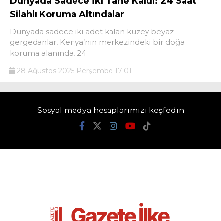
Dünyada Sadece İki Tane Kaldı: 24 Saat
Silahlı Koruma Altındalar
Dünyada sadece iki adet kalan kuzey beyaz
gergedanlar, Kenya’nın merkezindeki bir doğa
koruma alanında, 24
28 Ağustos 2025 Perşembe 17:01
Sosyal medya hesaplarımızı keşfedin