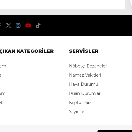
ÇIKAN KATEGORİLER
SERVİSLER
dem
Nöbetçi Eczaneler
a
Namaz Vakitleri
Hava Durumu
omi
Puan Durumları
et
Kripto Para
Yayınlar