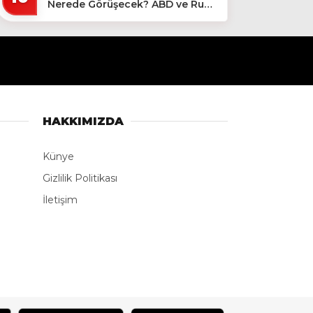
Nerede Görüşecek? ABD ve Rus
Basını Farklı Yerleri İşaret Etti!
HAKKIMIZDA
Künye
Gizlilik Politikası
İletişim