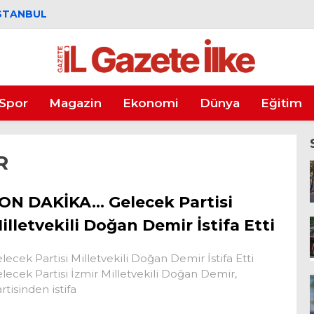
STANBUL
Spor
Magazin
Ekonomi
Dünya
Eğitim
R
ON DAKİKA… Gelecek Partisi
illetvekili Doğan Demir İstifa Etti
lecek Partisi Milletvekili Doğan Demir İstifa Etti
lecek Partisi İzmir Milletvekili Doğan Demir,
rtisinden istifa