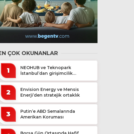
EN ÇOK OKUNANLAR
NEOHUB ve Teknopark
1
İstanbul’dan girişimcilik
ekosistemine destek
Envision Energy ve Mensis
2
Enerji’den stratejik ortaklık
Putin’e ABD Semalarında
3
Amerikan Koruması
Borsa Gün Ortasında Hafif