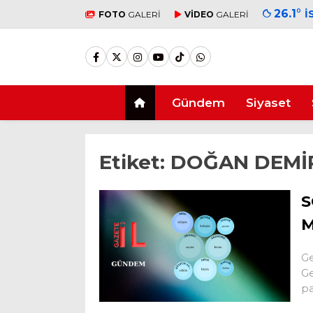
26.1
°
İ
FOTO
GALERİ
VİDEO
GALERİ
Gündem
Siyaset
Etiket:
DOĞAN DEMİ
S
M
Ge
Ge
pa