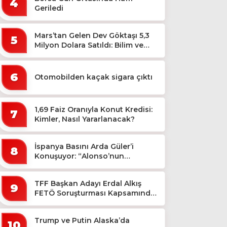
4
Geriledi
Mars’tan Gelen Dev Göktaşı 5,3
5
Milyon Dolara Satıldı: Bilim ve
Koleksiyon Dünyası Sallandı!
6
Otomobilden kaçak sigara çıktı
1,69 Faiz Oranıyla Konut Kredisi:
7
Kimler, Nasıl Yararlanacak?
İspanya Basını Arda Güler’i
8
Konuşuyor: “Alonso’nun
Büyücüsü”
TFF Başkan Adayı Erdal Alkış
9
FETÖ Soruşturması Kapsamında
Tutuklandı
Trump ve Putin Alaska’da
10