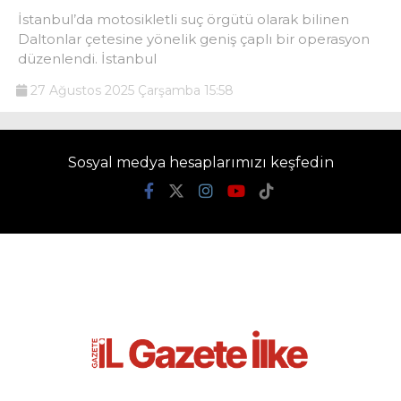
İstanbul’da motosikletli suç örgütü olarak bilinen
Daltonlar çetesine yönelik geniş çaplı bir operasyon
düzenlendi. İstanbul
27 Ağustos 2025 Çarşamba 15:58
Sosyal medya hesaplarımızı keşfedin