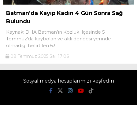
Batman’da Kayıp Kadın 4 Gün Sonra Sağ
Bulundu
Kaynak: DHA Batman’ın Kozluk ilçesinde 5
Temmuz’da kaybolan ve akli dengesi yerinde
olmadığı belirtilen 63
08 Temmuz 2025 Salı 17:06
Sosyal medya hesaplarımızı keşfedin