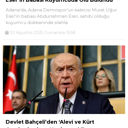
Adana’da, Adana Demirspor’un kalecisi Murat Uğur
Eser’in babası Abdurrahman Eser, sahibi olduğu
kuyumcu dükkanında silahla
02 Ağustos 2025 Cumartesi 15:58
Devlet Bahçeli’den ‘Alevi ve Kürt