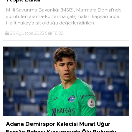
Milli Savunma Bakanlığı (MSB), Marmara Denizi’nde
yürütülen arama-kurtarma çalışmaları kapsamında,
Halit Yukay’a ait olduğu değerlendirilen
26 Ağustos 2025 Salı 18:22
Adana Demirspor Kalecisi Murat Uğur
Eser’in Babası Kuyumcuda Ölü Bulundu