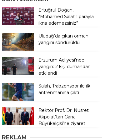
Ertuğrul Doğan,
“Mohamed Salah’ı parayla
ikna edemezsiniz”
Uludağ’da çıkan orman
yangını söndürüldü
Erzurum Adliyesi’nde
yangın: 2 kişi dumandan
etkilendi
Salah, Trabzonspor ile ilk
antrenmanına çıktı
Rektör Prof. Dr. Nusret
Akpolat’tan Gana
Büyükelçisi’ne ziyaret
REKLAM