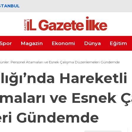
STANBUL
Spor
Magazin
Ekonomi
Dünya
Eğitim
 Günler: Personel Atamaları ve Esnek Çalışma Düzenlemeleri Gündemde
lığı’nda Hareketli
maları ve Esnek Ç
eri Gündemde