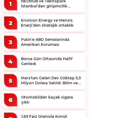
NEOHUB ve Teknopark
1
İstanbul’dan girişimcilik
ekosistemine destek
Envision Energy ve Mensis
2
Enerji’den stratejik ortaklık
Putin’e ABD Semalarında
3
Amerikan Koruması
Borsa Gün Ortasında Hafif
4
Geriledi
Mars’tan Gelen Dev Göktaşı 5,3
5
Milyon Dolara Satıldı: Bilim ve
Koleksiyon Dünyası Sallandı!
Otomobilden kaçak sigara
6
çıktı
1,69 Faiz Oranıyla Konut