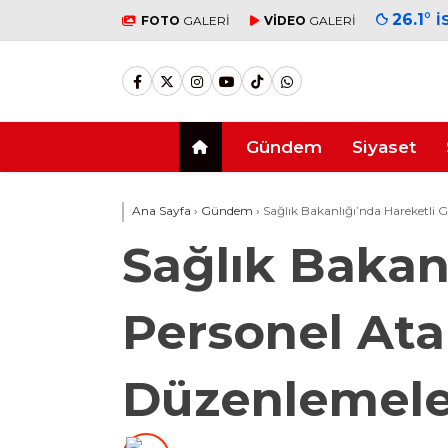
26.1
°
İ
FOTO
GALERİ
VİDEO
GALERİ
Gündem
Siyaset
Ana Sayfa
›
Gündem
›
Sağlık Bakanlığı’nda Hareketli
Sağlık Bakan
Personel Ata
Düzenlemel