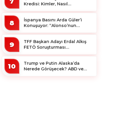
7
Kredisi: Kimler, Nasıl
Yararlanacak?
İspanya Basını Arda Güler’i
8
Konuşuyor: “Alonso’nun
Büyücüsü”
TFF Başkan Adayı Erdal Alkış
9
FETÖ Soruşturması
Kapsamında Tutuklandı
Trump ve Putin Alaska’da
10
Nerede Görüşecek? ABD ve
Rus Basını Farklı Yerleri İşaret
Etti!