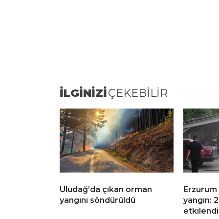
İLGİNİZİ
ÇEKEBİLİR
Uludağ’da çıkan orman
Erzurum 
yangını söndürüldü
yangın: 
etkilendi