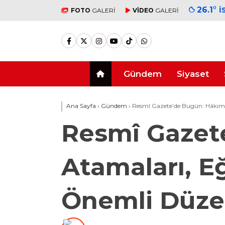
26.1
°
İ
FOTO
GALERİ
VİDEO
GALERİ
Gündem
Siyaset
Ana Sayfa
›
Gündem
›
Resmî Gazete’de Bugün: Hâkim 
Resmî Gazet
Atamaları, E
Önemli Düze