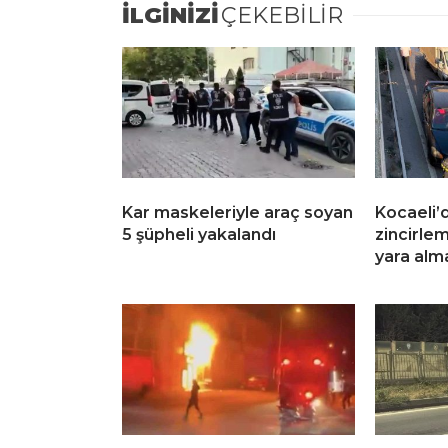
İLGİNİZİ
ÇEKEBİLİR
Kar maskeleriyle araç soyan
Kocaeli’d
5 şüpheli yakalandı
zincirle
yara alm