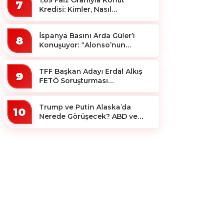
1,69 Faiz Oranıyla Konut
7
Kredisi: Kimler, Nasıl
Yararlanacak?
İspanya Basını Arda Güler’i
8
Konuşuyor: “Alonso’nun
Büyücüsü”
TFF Başkan Adayı Erdal Alkış
9
FETÖ Soruşturması
Kapsamında Tutuklandı
Trump ve Putin Alaska’da
10
Nerede Görüşecek? ABD ve
Rus Basını Farklı Yerleri İşaret
Etti!