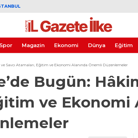
STANBUL
Spor
Magazin
Ekonomi
Dünya
Eğitim
ve Savcı Atamaları, Eğitim ve Ekonomi Alanında Önemli Düzenlemeler
e’de Bugün: Hâkim
ğitim ve Ekonomi 
nlemeler