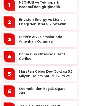
NEOHUB ve Teknopark
1
İstanbul’dan girişimcilik
ekosistemine destek
Envision Energy ve Mensis
2
Enerji’den stratejik ortaklık
Putin’e ABD Semalarında
3
Amerikan Koruması
Borsa Gün Ortasında Hafif
4
Geriledi
Mars’tan Gelen Dev Göktaşı 5,3
5
Milyon Dolara Satıldı: Bilim ve
Koleksiyon Dünyası Sallandı!
Otomobilden kaçak sigara
6
çıktı