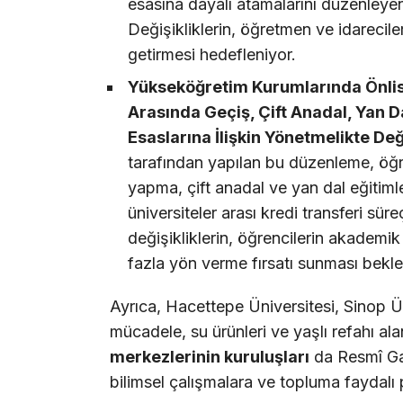
esasına dayalı atamalarını düzenleye
Değişikliklerin, öğretmen ve idareciler
getirmesi hedefleniyor.
Yükseköğretim Kurumlarında Önlis
Arasında Geçiş, Çift Anadal, Yan D
Esaslarına İlişkin Yönetmelikte Deği
tarafından yapılan bu düzenleme, öğre
yapma, çift anadal ve yan dal eğitimle
üniversiteler arası kredi transferi sür
değişikliklerin, öğrencilerin akademik 
fazla yön verme fırsatı sunması bekle
Ayrıca, Hacettepe Üniversitesi, Sinop Üni
mücadele, su ürünleri ve yaşlı refahı al
merkezlerinin kuruluşları
da Resmî Gaze
bilimsel çalışmalara ve topluma faydalı 