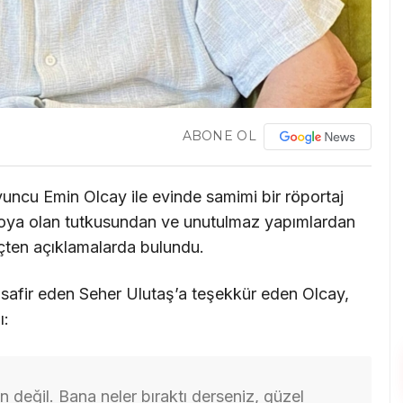
ABONE OL
ncu Emin Olcay ile evinde samimi bir röportaj
atroya olan tutkusundan ve unutulmaz yapımlardan
içten açıklamalarda bulundu.
safir eden Seher Ulutaş’a teşekkür eden Olcay,
ı:
 değil. Bana neler bıraktı derseniz, güzel