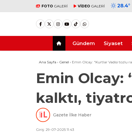
28.4
°
FOTO
GALERİ
VİDEO
GALERİ
Gündem
Siyaset
Ana Sayfa
›
Genel
›
Emin Olcay: “Kurtlar Vadisi tozlu raf
Emin Olcay: “
kalktı, tiyat
Gazete İlke Haber
Giriş: 29-07-2025 11:43