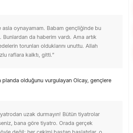
lse asla oynayamam. Babam gençliğinde bu
. Bunlardan da haberim vardı. Ama artık
delerin torunları olduklarını unuttu. Allah
lu raflara kalktı, gitti.”
n planda olduğunu vurgulayan Olcay, gençlere
yatrodan uzak durmayın! Bütün tiyatrolar
rseniz, bana göre tiyatro. Orada gerçek
öyle değil; her çekimi baştan başlatırlar, o