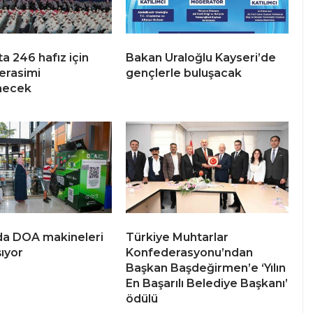
a 246 hafız için
Bakan Uraloğlu Kayseri’de
erasimi
gençlerle buluşacak
necek
da DOA makineleri
Türkiye Muhtarlar
şıyor
Konfederasyonu’ndan
Başkan Başdeğirmen’e ‘Yılın
En Başarılı Belediye Başkanı’
ödülü