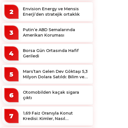
Envision Energy ve Mensis
2
Enerji’den stratejik ortaklık
Putin’e ABD Semalarında
3
Amerikan Koruması
Borsa Gün Ortasında Hafif
4
Geriledi
Mars’tan Gelen Dev Göktaşı 5,3
5
Milyon Dolara Satıldı: Bilim ve
Koleksiyon Dünyası Sallandı!
Otomobilden kaçak sigara
6
çıktı
1,69 Faiz Oranıyla Konut
7
Kredisi: Kimler, Nasıl
Yararlanacak?