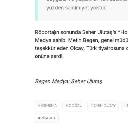
yüzden samimiyet yoktur.”
Röportajın sonunda Seher Ulutaş’a “Hoş 
Medya sahibi Metin Begen, genel müdü
teşekkür eden Olcay, Türk tiyatrosuna ol
önüne serdi.
Begen Medya: Seher Ulutaş
#SINEMA
DOĞAL
EMIN OLCAY
ZIYARET