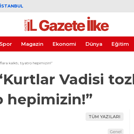
İSTANBUL
Spor
Magazin
Ekonomi
Dünya
Eğitim
lara kalktı, tiyatro hepimizin!”
Kurtlar Vadisi tozl
ro hepimizin!”
TÜM YAZILARI
Genel