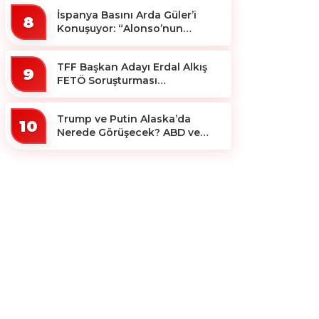
İspanya Basını Arda Güler’i
8
Konuşuyor: “Alonso’nun
Büyücüsü”
TFF Başkan Adayı Erdal Alkış
9
FETÖ Soruşturması
Kapsamında Tutuklandı
Trump ve Putin Alaska’da
10
Nerede Görüşecek? ABD ve
Rus Basını Farklı Yerleri İşaret
Etti!