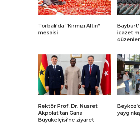
Torbalı’da “Kırmızı Altın”
Bayburt’t
mesaisi
icazet m
düzenle
Rektör Prof. Dr. Nusret
Beykoz’
Akpolat’tan Gana
yaygınla
Büyükelçisi’ne ziyaret