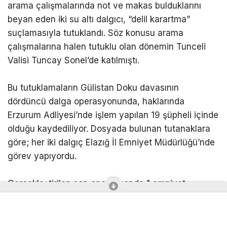
arama çalışmalarında not ve makas bulduklarını
beyan eden iki su altı dalgıcı, “delil karartma”
suçlamasıyla tutuklandı. Söz konusu arama
çalışmalarına halen tutuklu olan dönemin Tunceli
Valisi Tuncay Sonel’de katılmıştı.
Bu tutuklamaların Gülistan Doku davasının
dördüncü dalga operasyonunda, haklarında
Erzurum Adliyesi’nde işlem yapılan 19 şüpheli içinde
olduğu kaydediliyor. Dosyada bulunan tutanaklara
göre; her iki dalgıç Elazığ İl Emniyet Müdürlüğü’nde
görev yapıyordu.
Gerçekleştirilen son operasyonda 1 emniyet
müdürü, 1 emniyet amiri, 1 başkomiser, 1 komiser, 1
başpolis memuru, 10 polis memuru, 1 bilgisayar
işletmeni ve 3 emekli polis memuru olmak üzere