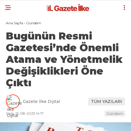
Ana Sayfa
›
Gündem
Bugünün Resmi
Gazetesi’nde Önemli
Atama ve Yönetmelik
Değişiklikleri Öne
Çıktı
Gazete İlke Dijital
TÜM YAZILARI
Giriş: 12-08-2025 14:17
Gündem