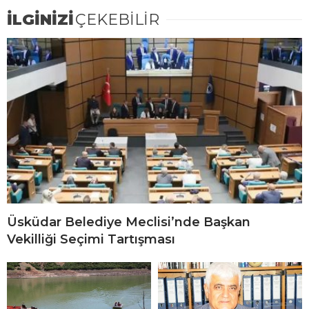
İLGİNİZİ
ÇEKEBİLİR
Üsküdar Belediye Meclisi’nde Başkan
Vekilliği Seçimi Tartışması