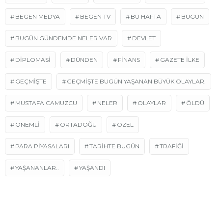
BEGEN MEDYA
BEGEN TV
BU HAFTA
BUGÜN
BUGÜN GÜNDEMDE NELER VAR
DEVLET
DIPLOMASI
DÜNDEN
FINANS
GAZETE ILKE
GEÇMIŞTE
GEÇMIŞTE BUGÜN YAŞANAN BÜYÜK OLAYLAR.
MUSTAFA CAMUZCU
NELER
OLAYLAR
ÖLDÜ
ÖNEMLI
ORTADOĞU
ÖZEL
PARA PIYASALARI
TARİHTE BUGÜN
TRAFIĞI
YAŞANANLAR..
YAŞANDI