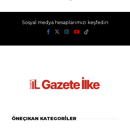
Kastamonu’daki
uyuşturucu
operasyonunda 5
şüpheli tutuklandı
Gazete İlke
TÜM YAZILARI
Giriş: 06-08-2026 22:30
Gündem
Güncelleme: 06-08-2026 22:30
Kaynak: İHA