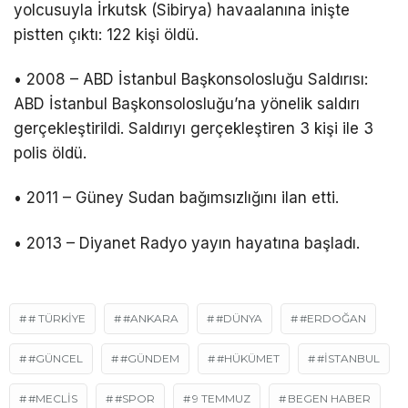
yolcusuyla İrkutsk (Sibirya) havaalanına inişte
pistten çıktı: 122 kişi öldü.
• 2008 – ABD İstanbul Başkonsolosluğu Saldırısı:
ABD İstanbul Başkonsolosluğu’na yönelik saldırı
gerçekleştirildi. Saldırıyı gerçekleştiren 3 kişi ile 3
polis öldü.
• 2011 – Güney Sudan bağımsızlığını ilan etti.
• 2013 – Diyanet Radyo yayın hayatına başladı.
# TÜRKIYE
#ANKARA
#DÜNYA
#ERDOĞAN
#GÜNCEL
#GÜNDEM
#HÜKÜMET
#İSTANBUL
#MECLIS
#SPOR
9 TEMMUZ
BEGEN HABER