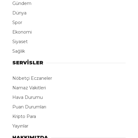
ABONE OL
Kastamonu İl Emniyet Müdürlüğü ekiplerince 19 ayrı
adrese düzenlenen uyuşturucu operasyonunda
gözaltına alınan 15 şüpheliden 5’i tutuklandı.
Edinilen bilgiye göre, Kastamonu İl Emniyet
Müdürlüğü Narkotik Suçlarla Mücadele Şube
Müdürlüğü ekiplerince il merkezi, İnebolu, Abana,
Bozkurt ve Çatalzeytin ilçeleri ile İstanbul’da eş
zamanlı uyuşturucu operasyonları düzenlendi.