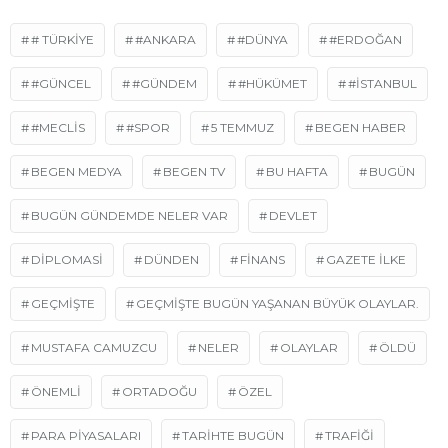
# TÜRKIYE
#ANKARA
#DÜNYA
#ERDOĞAN
#GÜNCEL
#GÜNDEM
#HÜKÜMET
#İSTANBUL
#MECLIS
#SPOR
5 TEMMUZ
BEGEN HABER
BEGEN MEDYA
BEGEN TV
BU HAFTA
BUGÜN
BUGÜN GÜNDEMDE NELER VAR
DEVLET
DIPLOMASI
DÜNDEN
FINANS
GAZETE ILKE
GEÇMIŞTE
GEÇMIŞTE BUGÜN YAŞANAN BÜYÜK OLAYLAR.
MUSTAFA CAMUZCU
NELER
OLAYLAR
ÖLDÜ
ÖNEMLI
ORTADOĞU
ÖZEL
PARA PIYASALARI
TARİHTE BUGÜN
TRAFIĞI