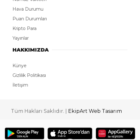
soruşturma çerçevesinde, Uzunçayır Barajındaki
arama çalışmalarında not ve makas bulduklarını
beyan eden iki su altı dalgıcı, “delil karartma”
suçlamasıyla tutuklandı. Söz konusu arama
çalışmalarına halen tutuklu olan dönemin Tunceli
Valisi Tuncay Sonel’de katılmıştı.
Bu tutuklamaların Gülistan Doku davasının
dördüncü dalga operasyonunda, haklarında
Erzurum Adliyesi’nde işlem yapılan 19 şüpheli içinde
olduğu kaydediliyor. Dosyada bulunan tutanaklara
göre; her iki dalgıç Elazığ İl Emniyet Müdürlüğü’nde
görev yapıyordu.
Gerçekleştirilen son operasyonda 1 emniyet
müdürü, 1 emniyet amiri, 1 başkomiser, 1 komiser, 1
başpolis memuru, 10 polis memuru, 1 bilgisayar