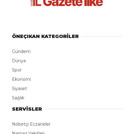
ABONE OL
Gülistan Doku soruşturmasında, Uzunçayır Baraj
Gölü’nde arama çalışmalarına katılan iki dalgıç, ‘delil
karartma’ suçundan tutuklandı.
Erzurum Cumhuriyet Başsavcılığı’nın yürüttüğü