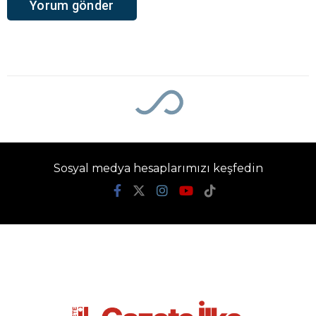
Ana Sayfa
›
Gündem
Gülistan Doku
soruşturmasında iki
dalgıca tutuklama
Gazete İlke
TÜM YAZILARI
Giriş: 06-08-2026 13:10
Gündem
Güncelleme: 06-08-2026 13:10
Kaynak: İHA