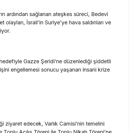
arın ardından sağlanan ateşkes süreci, Bedevi
olayları, İsrail’in Suriye’ye hava saldırıları ve
iyor.
l hedefiyle Gazze Şeridi’ne düzenlediği şiddetli
irişini engellemesi sonucu yaşanan insani krize
iği ziyaret edecek, Varlık Camisi’nin temelini
Toplu Açılış Töreni ile Toplu Nikah Töreni’ne