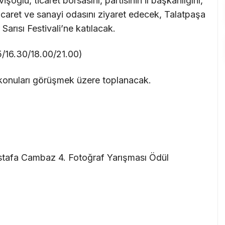
oğlu, ticaret borsasını, partisinin il başkanlığını,
ticaret ve sanayi odasını ziyaret edecek, Talatpaşa
 Sarısı Festivali’ne katılacak.
5/16.30/18.00/21.00)
onuları görüşmek üzere toplanacak.
ustafa Cambaz 4. Fotoğraf Yarışması Ödül