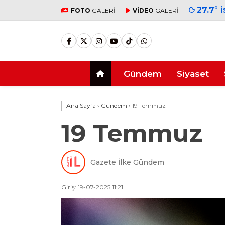
27.7
°
FOTO
GALERİ
VİDEO
GALERİ
Gündem
Siyaset
Ana Sayfa
›
Gündem
›
19 Temmuz
19 Temmuz
Gazete İlke Gündem
Giriş: 19-07-2025 11:21