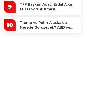
TFF Başkan Adayı Erdal Alkış
9
FETÖ Soruşturması
Kapsamında Tutuklandı
Trump ve Putin Alaska’da
10
Nerede Görüşecek? ABD ve
Rus Basını Farklı Yerleri İşaret
Etti!