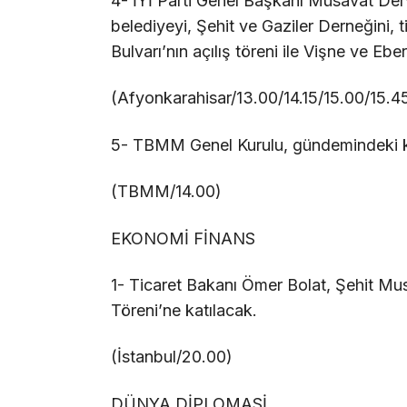
4- İYİ Parti Genel Başkanı Müsavat Derviş
belediyeyi, Şehit ve Gaziler Derneğini, 
Bulvarı’nın açılış töreni ile Vişne ve Eber
(Afyonkarahisar/13.00/14.15/15.00/15.4
5- TBMM Genel Kurulu, gündemindeki k
(TBMM/14.00)
EKONOMİ FİNANS
1- Ticaret Bakanı Ömer Bolat, Şehit M
Töreni’ne katılacak.
(İstanbul/20.00)
DÜNYA DİPLOMASİ