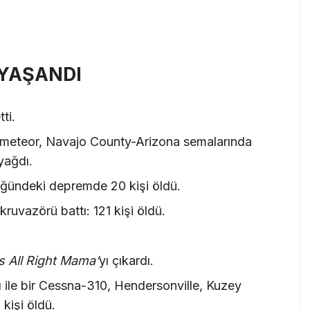
 YAŞANDI
ti.
ir meteor, Navajo County-Arizona semalarında
 yağdı.
lüğündeki depremde 20 kişi öldü.
kruvazörü battı: 121 kişi öldü.
s All Right Mama’
yı çıkardı.
ı ile bir Cessna-310, Hendersonville, Kuzey
kişi öldü.