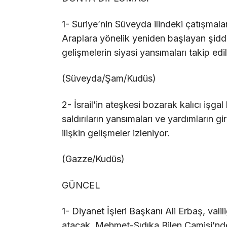
1- Suriye’nin Süveyda ilindeki çatışmal
Araplara yönelik yeniden başlayan şiddet 
gelişmelerin siyasi yansımaları takip edil
(Süveyda/Şam/Kudüs)
2- İsrail’in ateşkesi bozarak kalıcı işga
saldırıların yansımaları ve yardımların g
ilişkin gelişmeler izleniyor.
(Gazze/Kudüs)
GÜNCEL
1- Diyanet İşleri Başkanı Ali Erbaş, valil
atacak, Mehmet-Sıdıka Bilen Camisi’nde 