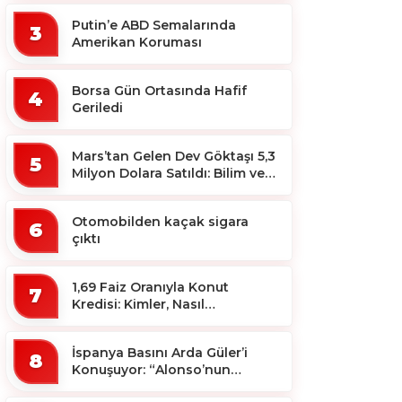
Putin’e ABD Semalarında
3
Amerikan Koruması
Borsa Gün Ortasında Hafif
4
Geriledi
Mars’tan Gelen Dev Göktaşı 5,3
5
Milyon Dolara Satıldı: Bilim ve
Koleksiyon Dünyası Sallandı!
Otomobilden kaçak sigara
6
çıktı
1,69 Faiz Oranıyla Konut
7
Kredisi: Kimler, Nasıl
Yararlanacak?
İspanya Basını Arda Güler’i
8
Konuşuyor: “Alonso’nun
Büyücüsü”