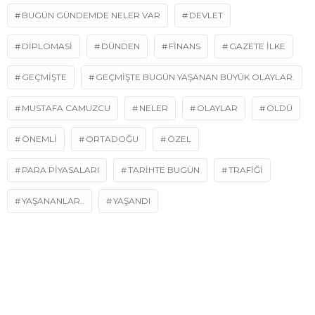
BUGÜN GÜNDEMDE NELER VAR
DEVLET
DIPLOMASI
DÜNDEN
FINANS
GAZETE ILKE
GEÇMIŞTE
GEÇMIŞTE BUGÜN YAŞANAN BÜYÜK OLAYLAR.
MUSTAFA CAMUZCU
NELER
OLAYLAR
ÖLDÜ
ÖNEMLI
ORTADOĞU
ÖZEL
PARA PIYASALARI
TARİHTE BUGÜN
TRAFIĞI
YAŞANANLAR..
YAŞANDI