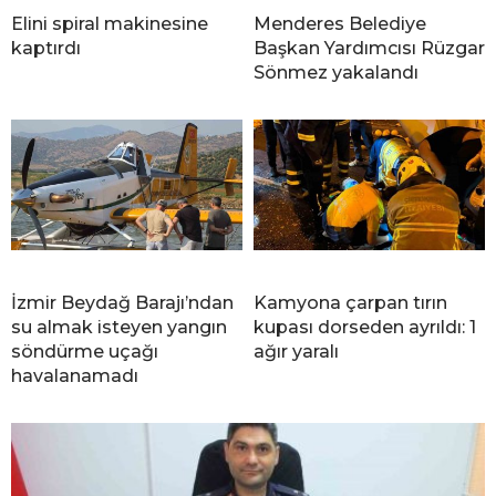
Elini spiral makinesine
Menderes Belediye
kaptırdı
Başkan Yardımcısı Rüzgar
Sönmez yakalandı
İzmir Beydağ Barajı’ndan
Kamyona çarpan tırın
su almak isteyen yangın
kupası dorseden ayrıldı: 1
söndürme uçağı
ağır yaralı
havalanamadı