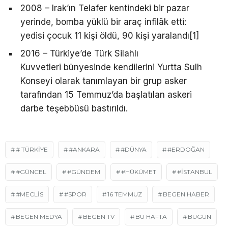
2008 – Irak’ın Telafer kentindeki bir pazar
yerinde, bomba yüklü bir araç infilâk etti:
yedisi çocuk 11 kişi öldü, 90 kişi yaralandı[1]
2016 – Türkiye’de Türk Silahlı
Kuvvetleri bünyesinde kendilerini Yurtta Sulh
Konseyi olarak tanımlayan bir grup asker
tarafından 15 Temmuz’da başlatılan askeri
darbe teşebbüsü bastırıldı.
# TÜRKIYE
#ANKARA
#DÜNYA
#ERDOĞAN
#GÜNCEL
#GÜNDEM
#HÜKÜMET
#İSTANBUL
#MECLIS
#SPOR
16 TEMMUZ
BEGEN HABER
BEGEN MEDYA
BEGEN TV
BU HAFTA
BUGÜN